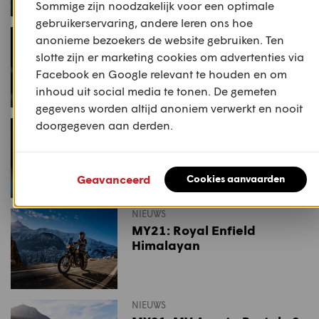
Sommige zijn noodzakelijk voor een optimale
gebruikerservaring, andere leren ons hoe
NIEUWS
anonieme bezoekers de website gebruiken. Ten
Motorsport-video: Cooper
slotte zijn er marketing cookies om advertenties via
Webb wint in Orlando
Facebook en Google relevant te houden en om
inhoud uit social media te tonen. De gemeten
gegevens worden altijd anoniem verwerkt en nooit
NIEUWS
doorgegeven aan derden.
Motorsport-video:
Presentatie 2021 KTM
MotoGP-teams
Geavanceerd
Cookies aanvaarden
NIEUWS
MY21: Royal Enfield
Himalayan
NIEUWS