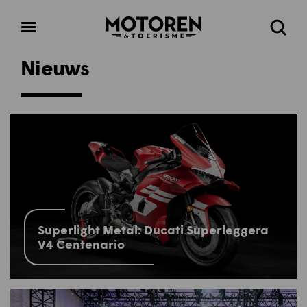
Homepage
Open
Zoeke
menu
Nieuws
Superlight Metal: Ducati Superleggera
V4 Centenario