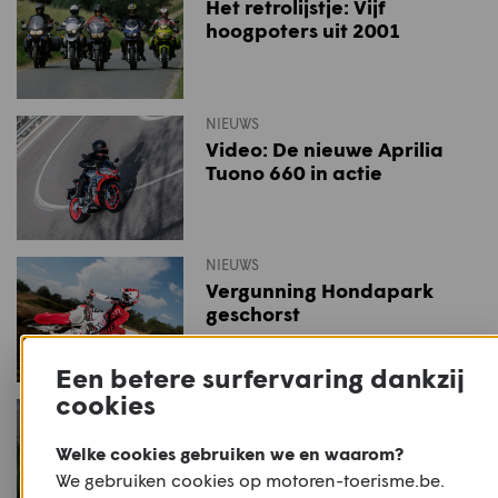
Het retrolijstje: Vijf
hoogpoters uit 2001
NIEUWS
Video: De nieuwe Aprilia
Tuono 660 in actie
NIEUWS
Vergunning Hondapark
geschorst
Een betere surfervaring dankzij
cookies
NIEUWS
Timelapse video: Van
Welke cookies gebruiken we en waarom?
Yamaha XS400 tot
Scrambler
We gebruiken cookies op motoren-toerisme.be.