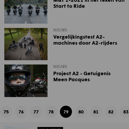
Start to Ride
NIEUWS
Vergelijkingstest A2-
machines door A2-rijders
NIEUWS
Project A2 - Getuigenis
Meen Pacques
Pagination
75
76
77
78
79
80
81
82
83
Page
Page
Page
Page
Current
Page
Page
Page
P
page