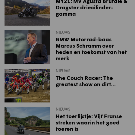
MY21: MV Agusta Brutale &
Dragster driecilinder-
gamma
NIEUWS
BMW Motorrad-baas
Marcus Schramm over
heden en toekomst van het
merk
NIEUWS
The Couch Racer: The
greatest show on dirt…
NIEUWS
Het toerlijstje: Vijf Franse
streken waarin het goed
toeren is