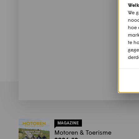
Welk
We g
nood
hoe 
mark
te h
gege
derd
MAGAZINE
Motoren & Toerisme