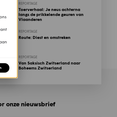
REPORTAGE
Toerverhaal: Je neus achterna
langs de prikkelende geuren van
 ons
Vlaanderen
vant
REPORTAGE
Route: Diest en omstreken
 aan
REPORTAGE
Van Saksisch Zwitserland naar
n
Boheems Zwitserland
oor onze nieuwsbrief