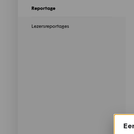
Reportage
Lezersreportages
Een