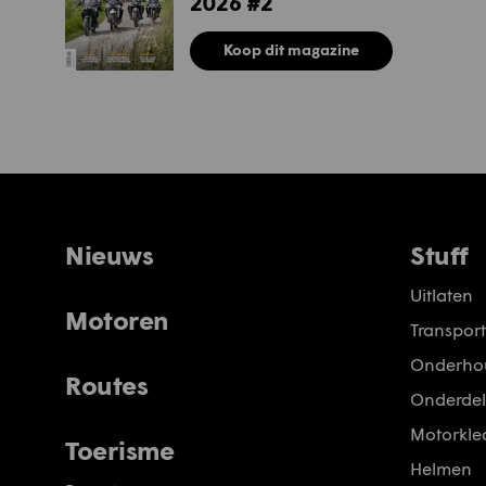
2026 #2
Koop dit magazine
Nieuws
Stuff
Uitlaten
Motoren
Transport
Onderho
Routes
Onderdel
Motorkled
Toerisme
Helmen