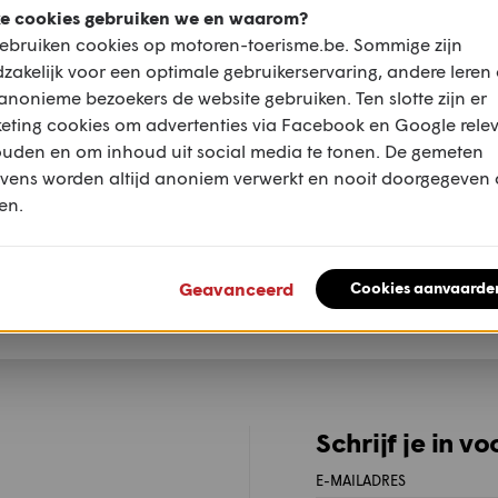
REPORTAGE
e cookies gebruiken we en waarom?
Op stap met Motomentals -
ebruiken cookies op motoren-toerisme.be. Sommige zijn
Retr’Opale 2026
zakelijk voor een optimale gebruikerservaring, andere leren
anonieme bezoekers de website gebruiken. Ten slotte zijn er
eting cookies om advertenties via Facebook en Google rele
REPORTAGE
ouden en om inhoud uit social media te tonen. De gemeten
Reisverhaal: Centraal-Azië - deel
vens worden altijd anoniem verwerkt en nooit doorgegeven
1
en.
REPORTAGE
Rijden met een duo: tips & tricks
Geavanceerd
Cookies aanvaarde
Schrijf je in v
E-MAILADRES