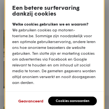
STUFF
Productnieuws: MTR K-15
Een betere surfervaring
EVO
dankzij cookies
Welke cookies gebruiken we en waarom?
We gebruiken cookies op motoren-
STUFF
toerisme.be. Sommige zijn noodzakelijk voor
Productnieuws: Cardo en
een optimale gebruikerservaring, andere leren
Schuberth lanceren samen
SC EDGE-systeem
ons hoe anonieme bezoekers de website
gebruiken. Ten slotte zijn er marketing cookies
om advertenties via Facebook en Google
STUFF
relevant te houden en om inhoud uit social
Productnieuws: Tilsberk
media te tonen. De gemeten gegevens worden
DVISION head-up display
altijd anoniem verwerkt en nooit doorgegeven
aan derden.
Geavanceerd
Cookies aanvaarden
MAGAZINE