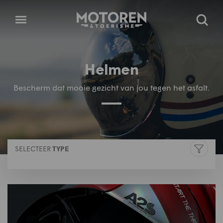
Homepage
Open
Zoeke
menu
Helmen
Bescherm dat mooie gezicht van jou tegen het asfalt.
SELECTEER
TYPE