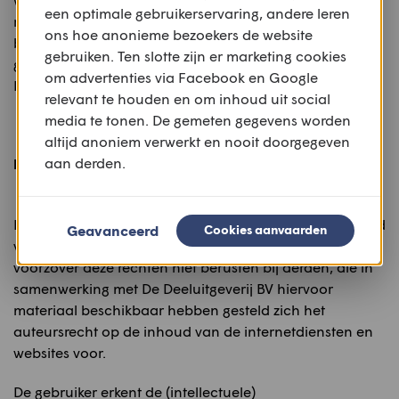
een optimale gebruikerservaring, andere leren
raadzaam dat de gebruiker onafhankelijk andere
ons hoe anonieme bezoekers de website
bronnen raadpleegt en onderzoekt alvorens voor
gebruiken. Ten slotte zijn er marketing cookies
gebruik van via de website van De Deeluitgeverij
om advertenties via Facebook en Google
BV verkregen informatie.
relevant te houden en om inhoud uit social
media te tonen. De gemeten gegevens worden
–––––
altijd anoniem verwerkt en nooit doorgegeven
aan derden.
Intellectuele eigendomsrechten
Bij De Deeluitgeverij BV rusten alle rechten op de inhoud
Geavanceerd
Cookies aanvaarden
van deze website en de daarop aangeboden diensten,
voorzover deze rechten niet berusten bij derden, die in
samenwerking met De Deeluitgeverij BV hiervoor
materiaal beschikbaar hebben gesteld zich het
auteursrecht op de inhoud van de internetdiensten en
websites voor.
De gebruiker erkent de (intellectuele)