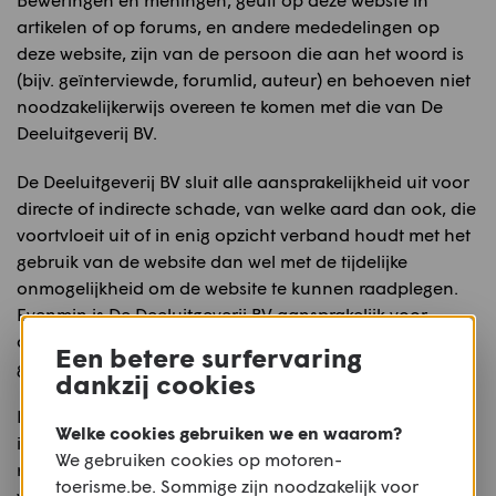
artikelen of op forums, en andere mededelingen op
deze website, zijn van de persoon die aan het woord is
(bijv. geïnterviewde, forumlid, auteur) en behoeven niet
noodzakelijkerwijs overeen te komen met die van De
Deeluitgeverij BV.
De Deeluitgeverij BV sluit alle aansprakelijkheid uit voor
directe of indirecte schade, van welke aard dan ook, die
voortvloeit uit of in enig opzicht verband houdt met het
gebruik van de website dan wel met de tijdelijke
onmogelijkheid om de website te kunnen raadplegen.
Evenmin is De Deeluitgeverij BV aansprakelijk voor
directe of indirecte schade die het gevolg is van het
Een betere surfervaring
gebruik van informatie die via de website is verkregen.
dankzij cookies
De website wordt dagelijks voorzien van nieuwe
Welke cookies gebruiken we en waarom?
informatie. Eventuele wijzigingen kunnen te allen tijde
We gebruiken cookies op motoren-
met onmiddellijke ingang en zonder enige kennisgeving
toerisme.be. Sommige zijn noodzakelijk voor
worden aangebracht. De Deeluitgeverij BV acht het