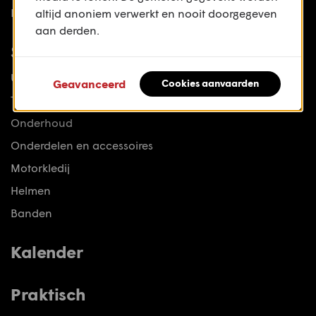
Lezersreportages
altijd anoniem verwerkt en nooit doorgegeven
aan derden.
Stuff
Uitlaten
Geavanceerd
Cookies aanvaarden
Transport
Onderhoud
Onderdelen en accessoires
Motorkledij
Helmen
Banden
Kalender
Praktisch