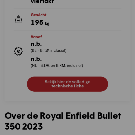
viertakt
Gewicht
195
kg
Vanaf
n.b.
(BE - B.T.W. inclusief)
n.b.
(NL - B.T.W. en B.P.M. inclusief)
Bekijk hier de volledige
technische fiche
Over de Royal Enfield Bullet
350 2023