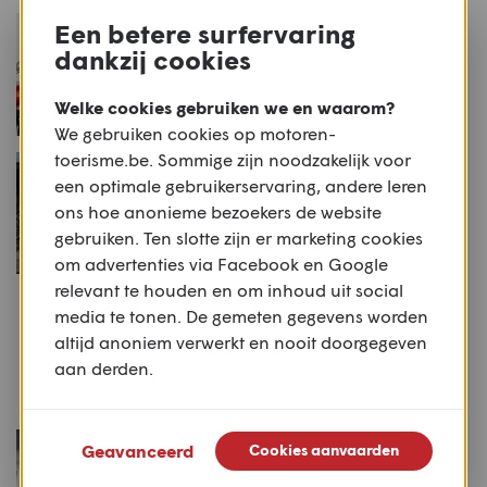
NIEUWS
Een betere surfervaring
Royal Enfield One Ride
dankzij cookies
Welke cookies gebruiken we en waarom?
We gebruiken cookies op motoren-
toerisme.be. Sommige zijn noodzakelijk voor
NIEUWS
Hebbedingetje: Royal
een optimale gebruikerservaring, andere leren
Enfield brengt
ons hoe anonieme bezoekers de website
schaalmodellen terug
gebruiken. Ten slotte zijn er marketing cookies
om advertenties via Facebook en Google
relevant te houden en om inhoud uit social
NIEUWS
media te tonen. De gemeten gegevens worden
Het lijstje: Vijf topstukken
altijd anoniem verwerkt en nooit doorgegeven
van de Stafford Spring Sale
aan derden.
NIEUWS
Geavanceerd
Cookies aanvaarden
10 motorfietsen voor 2018:
8. Husqvarna Svartpilen