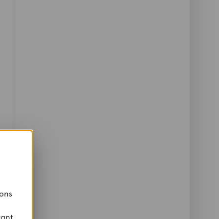
 ons
vant