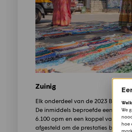
Zuinig
Een
Elk onderdeel van de 2023 Bullet 35
Welk
De inmiddels beproefde eencilinderm
We g
nood
6.100 opm en een koppel van 27 Nm
hoe 
afgesteld om de prestaties beter te
mark