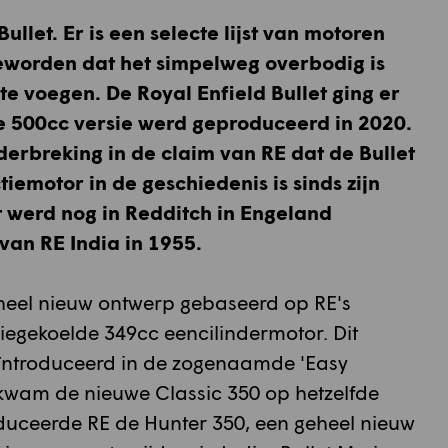
let. Er is een selecte lijst van motoren
 geworden dat het simpelweg overbodig is
e voegen. De Royal Enfield Bullet ging er
te 500cc versie werd geproduceerd in 2020.
derbreking in de claim van RE dat de Bullet
emotor in de geschiedenis is sinds zijn
t werd nog in Redditch in Engeland
van RE India in 1955.
eheel nieuw ontwerp gebaseerd op RE's
liegekoelde 349cc eencilindermotor. Dit
eïntroduceerd in de zogenaamde 'Easy
r kwam de nieuwe Classic 350 op hetzelfde
oduceerde RE de Hunter 350, een geheel nieuw