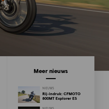
Meer nieuws
NIEUWS
Rij-indruk: CFMOTO
800MT Explorer ES
NIEUWS