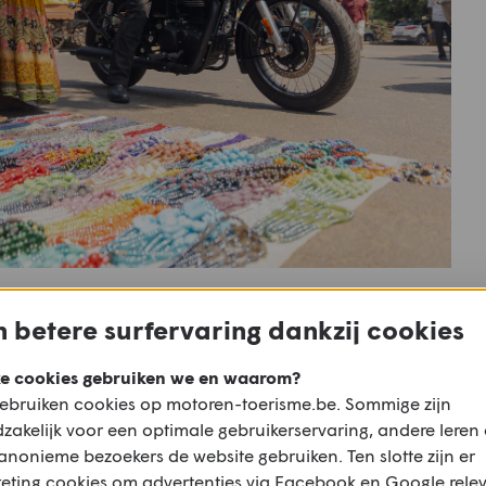
 betere surfervaring dankzij cookies
0 is nieuw ten opzichte van de vorige versie.
e cookies gebruiken we en waarom?
otor uit de J-serie produceert 20,2 pk bij
ebruiken cookies op motoren-toerisme.be. Sommige zijn
zakelijk voor een optimale gebruikerservaring, andere leren
 bij 4.000 opm. Het motorblok is opnieuw
anonieme bezoekers de website gebruiken. Ten slotte zijn er
 spreiden. Er is ook hard gewerkt om de Bullet
eting cookies om advertenties via Facebook en Google rele