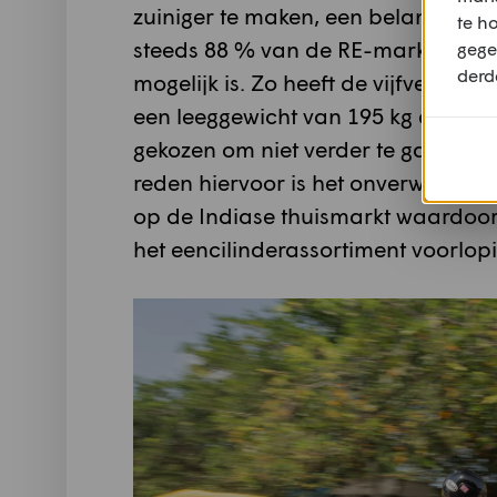
zuiniger te maken, een belangrijk e
te h
steeds 88 % van de RE-markt verte
gege
derd
mogelijk is. Zo heeft de vijfversnel
een leeggewicht van 195 kg en een b
gekozen om niet verder te gaan met
reden hiervoor is het onverwachte
op de Indiase thuismarkt waardoor
het eencilinderassortiment voorlop