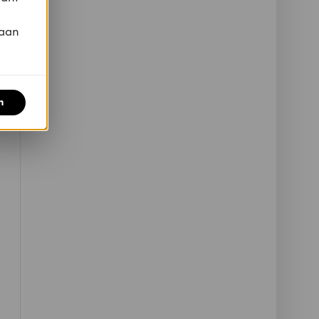
 aan
n