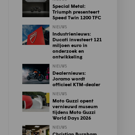
Special Metal:
Triumph presenteert
Speed Twin 1200 TFC
NIEUWS
Industrienieuws:
Ducati investeert 121
miljoen euro in
onderzoek en
ontwikkeling
NIEUWS
Dealernieuws:
Joramo wordt
officieel KTM-dealer
NIEUWS
Moto Guzzi opent
vernieuwd museum
tijdens Moto Guzzi
World Days 2026
NIEUWS
Christian Burnham