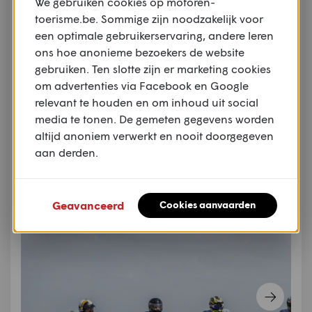
We gebruiken cookies op motoren-
over het circuit. Soms is het beter om trager maar
toerisme.be. Sommige zijn noodzakelijk voor
preciezer te zijn. Ik heb nog twee rondes om mij te
een optimale gebruikerservaring, andere leren
plaatsen voor de volgende manche. Het is geduldig
ons hoe anonieme bezoekers de website
wachten op een fout van de concurrentie, om die
gebruiken. Ten slotte zijn er marketing cookies
dan meteen af te straffen. Dat lukt zowaar, en niet
om advertenties via Facebook en Google
veel later kom ik als tweede over de streep. Door
relevant te houden en om inhoud uit social
naar de volgende ronde! Daarin zal ik uiteindelijk
media te tonen. De gemeten gegevens worden
als derde eindigen.
altijd anoniem verwerkt en nooit doorgegeven
aan derden.
Geavanceerd
Cookies aanvaarden