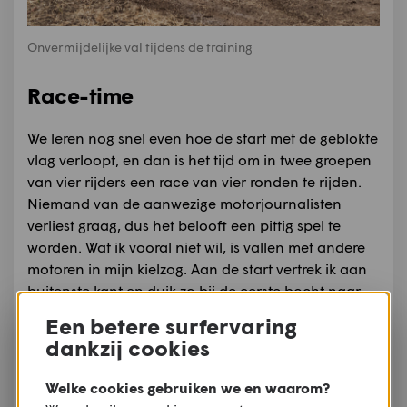
Onvermijdelijke val tijdens de training
Race-time
We leren nog snel even hoe de start met de geblokte
vlag verloopt, en dan is het tijd om in twee groepen
van vier rijders een race van vier ronden te rijden.
Niemand van de aanwezige motorjournalisten
verliest graag, dus het belooft een pittig spel te
worden. Wat ik vooral niet wil, is vallen met andere
motoren in mijn kielzog. Aan de start vertrek ik aan
buitenste kant en duik zo bij de eerste bocht naar
binnen, om meteen van de vierde naar de derde
Een betere surfervaring
plaats op te schuiven. Omdat het vermogen redelijk
dankzij cookies
beperkt is, moet je vooral het verschil maken in de
bochten. Door de nervositeit en drukte om me heen
Welke cookies gebruiken we en waarom?
vergeet ik alle tips van Maikel en ga ik veel te wild