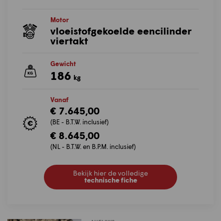
Motor
vloeistofgekoelde eencilinder
viertakt
Gewicht
186
kg
Vanaf
€ 7.645,00
(BE - B.T.W. inclusief)
€ 8.645,00
(NL - B.T.W. en B.P.M. inclusief)
Bekijk hier de volledige
technische fiche