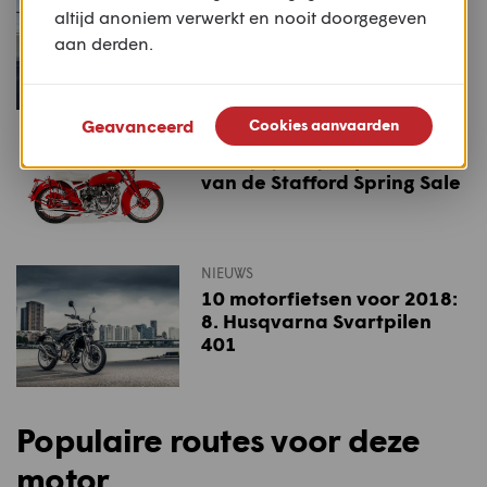
altijd anoniem verwerkt en nooit doorgegeven
MY25: update Triumph
Trident 660
aan derden.
Geavanceerd
Cookies aanvaarden
NIEUWS
Het lijstje: Vijf topstukken
van de Stafford Spring Sale
NIEUWS
10 motorfietsen voor 2018:
8. Husqvarna Svartpilen
401
Populaire routes voor deze
motor