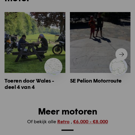
Toeren door Wales -
SE Pelion Motorroute
deel 4 van 4
Meer motoren
Of bekijk alle
Retro
,
€6.000 - €8.000