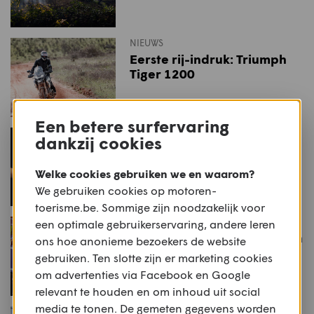
NIEUWS
Eerste rij-indruk: Triumph
Tiger 1200
Een betere surfervaring
NIEUWS
dankzij cookies
Fotoreportage: Triumph
Chrome Collection
Welke cookies gebruiken we en waarom?
We gebruiken cookies op motoren-
toerisme.be. Sommige zijn noodzakelijk voor
NIEUWS
een optimale gebruikerservaring, andere leren
Triumph's crosser maakt zijn
ons hoe anonieme bezoekers de website
intrede in Los Angeles
gebruiken. Ten slotte zijn er marketing cookies
om advertenties via Facebook en Google
relevant te houden en om inhoud uit social
media te tonen. De gemeten gegevens worden
NIEUWS