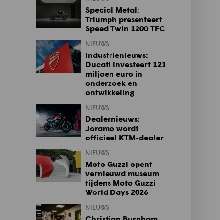
Special Metal:
Triumph presenteert
Speed Twin 1200 TFC
NIEUWS
Industrienieuws:
Ducati investeert 121
miljoen euro in
onderzoek en
ontwikkeling
NIEUWS
Dealernieuws:
Joramo wordt
officieel KTM-dealer
NIEUWS
Moto Guzzi opent
vernieuwd museum
tijdens Moto Guzzi
World Days 2026
NIEUWS
Christian Burnham