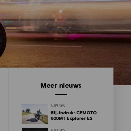
Meer nieuws
NIEUWS
Rij-indruk: CFMOTO
800MT Explorer ES
NIEUWS