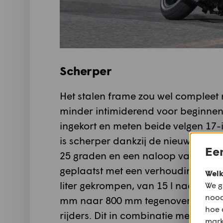
Scherper
Het stalen frame zou wel compleet 
minder intimiderend voor beginnend
ingekort en meten beide velgen 17
is scherper dankzij de nieuwe 41 
Een
25 graden en een naloop van 94 m. 
geplaatst met een verhouding van 
Welk
liter gekrompen, van 15 l naar 13 l
We g
nood
mm naar 800 mm tegenover de RE C
hoe 
rijders. Dit in combinatie met lage
mark