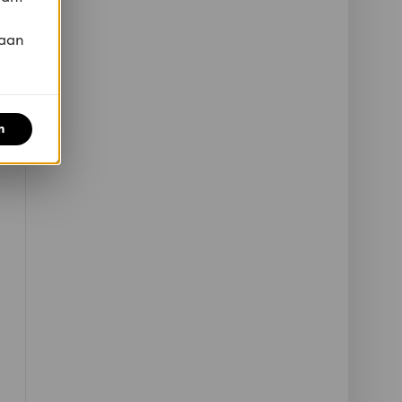
 aan
n