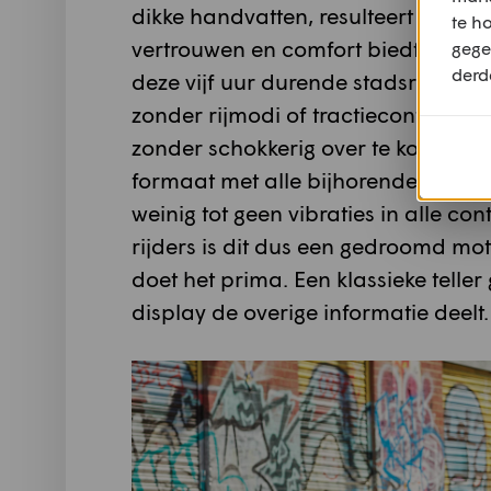
dikke handvatten, resulteert in ee
te h
vertrouwen en comfort biedt. Niet
gege
derd
deze vijf uur durende stadsrit.De mo
zonder rijmodi of tractiecontrole. 
zonder schokkerig over te komen. N
formaat met alle bijhorende eisen 
weinig tot geen vibraties in alle c
rijders is dit dus een gedroomd moto
doet het prima. Een klassieke telle
display de overige informatie deelt.