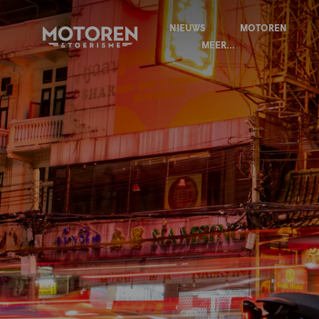
NIEUWS
MOTOREN
Homepage
MEER...