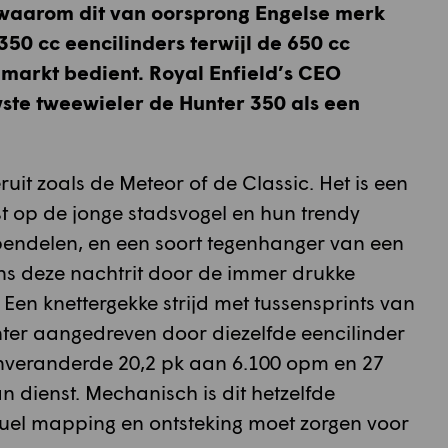
n waarom dit van oorsprong Engelse merk
50 cc eencilinders terwijl de 650 cc
markt bedient. Royal Enfield’s CEO
uwste tweewieler de Hunter 350 als een
eruit zoals de Meteor of de Classic. Het is een
st op de jonge stadsvogel en hun trendy
e pendelen, en een soort tegenhanger van een
dens deze nachtrit door de immer drukke
Een knettergekke strijd met tussensprints van
Hunter aangedreven door diezelfde eencilinder
onveranderde 20,2 pk aan 6.100 opm en 27
n dienst. Mechanisch is dit hetzelfde
uel mapping en ontsteking moet zorgen voor