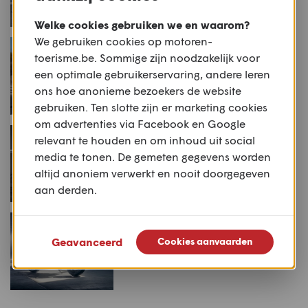
Welke cookies gebruiken we en waarom?
We gebruiken cookies op motoren-
NIEUWS
Kawasaki ZX-10R(R): meer
toerisme.be. Sommige zijn noodzakelijk voor
downforce
een optimale gebruikerservaring, andere leren
ons hoe anonieme bezoekers de website
gebruiken. Ten slotte zijn er marketing cookies
om advertenties via Facebook en Google
NIEUWS
relevant te houden en om inhoud uit social
Special Metal: Harley-
media te tonen. De gemeten gegevens worden
Davidson Big Rivers' Fat
altijd anoniem verwerkt en nooit doorgegeven
Bob
aan derden.
NIEUWS
10 motorfietsen voor 2018:
Geavanceerd
Cookies aanvaarden
Harley-Davidson Fat Bob