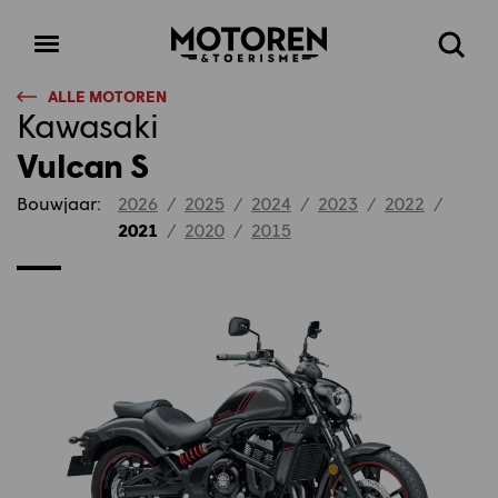
Homepage
Open
Zoeke
menu
ALLE MOTOREN
Kawasaki
Vulcan S
Bouwjaar:
2026
/
2025
/
2024
/
2023
/
2022
/
2021
/
2020
/
2015