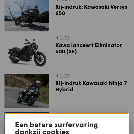
Rij-indruk: Kawasaki Versys
650
NIEUWS
Kawa lanceert Eliminator
500 (SE)
NIEUWS
Rij-indruk Kawasaki Ninja 7
Hybrid
NIEUWS
Eerste rij-indruk: Kawasaki
Een betere surfervaring
Meguro S1
dankzij cookies