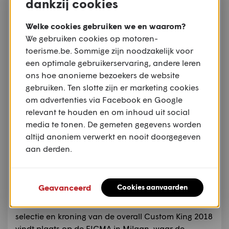
dankzij cookies
Welke cookies gebruiken we en waarom?
We gebruiken cookies op motoren-
toerisme.be. Sommige zijn noodzakelijk voor
een optimale gebruikerservaring, andere leren
ons hoe anonieme bezoekers de website
Eerst Benelux, dan wereldwijd
gebruiken. Ten slotte zijn er marketing cookies
om advertenties via Facebook en Google
Voordat
H-D Big Rivers
zich tot
Custom King
relevant te houden en om inhoud uit social
2018
kan laten kronen moet de creatie nog de
media te tonen. De gemeten gegevens worden
nodige hobbels overwinnen. Allereerst moet de
altijd anoniem verwerkt en nooit doorgegeven
machine de Benelux-competitie winnen. Tot 17
aan derden.
februari kan het publiek nog stemmen, waarna de
winnaar van de Benelux op vrijdag 23 februari
bekendgemaakt op de
Harley-Davidson-
Geavanceerd
Cookies aanvaarden
stand
op
de Motorbeurs Utrecht
. Daarop volgt een
finale showdown tussen de nationale winnaars. De
selectie en kroning van de overall Custom King 2018
vindt plaats op de EICMA in Milaan, waar de