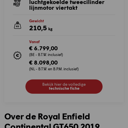
luchtgekoelde tweecilinder
lijnmotor viertakt
Gewicht
210,5
kg
Vanaf
€ 6.799,00
(BE - B.T.W. inclusief)
€ 8.098,00
(NL - B.T.W. en B.P.M. inclusief)
Bekijk hier de volledige
technische fiche
Over de Royal Enfield
Continental GT650 2019