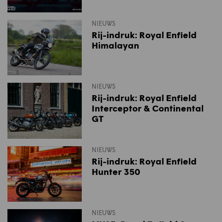
NIEUWS
Rij-indruk: Royal Enfield
Himalayan
NIEUWS
Rij-indruk: Royal Enfield
Interceptor & Continental
GT
NIEUWS
Rij-indruk: Royal Enfield
Hunter 350
NIEUWS