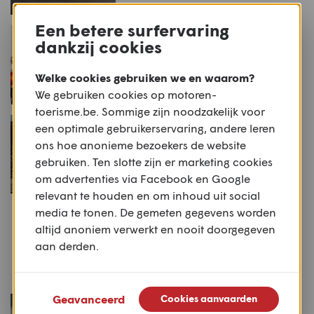
Een betere surfervaring
NIEUWS
dankzij cookies
Royal Enfield One Ride
Welke cookies gebruiken we en waarom?
We gebruiken cookies op motoren-
toerisme.be. Sommige zijn noodzakelijk voor
NIEUWS
een optimale gebruikerservaring, andere leren
Hebbedingetje: Royal
ons hoe anonieme bezoekers de website
Enfield brengt
gebruiken. Ten slotte zijn er marketing cookies
schaalmodellen terug
om advertenties via Facebook en Google
relevant te houden en om inhoud uit social
NIEUWS
media te tonen. De gemeten gegevens worden
Het lijstje: Vijf topstukken
altijd anoniem verwerkt en nooit doorgegeven
van de Stafford Spring Sale
aan derden.
Geavanceerd
Cookies aanvaarden
NIEUWS