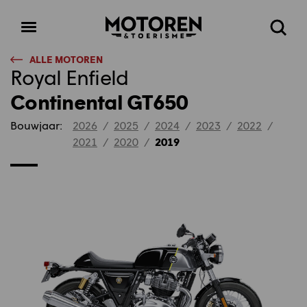
Homepage
Open
Zoeke
menu
ALLE MOTOREN
Royal Enfield
Continental GT650
Bouwjaar:
2026
/
2025
/
2024
/
2023
/
2022
/
2021
/
2020
/
2019