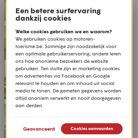
een recordjaar
Een betere surfervaring
dankzij cookies
NIEUWS
Welke cookies gebruiken we en waarom?
Rij-indruk: BMW R 12 S
We gebruiken cookies op motoren-
toerisme.be. Sommige zijn noodzakelijk voor
een optimale gebruikerservaring, andere leren
ons hoe anonieme bezoekers de website
NIEUWS
gebruiken. Ten slotte zijn er marketing cookies
Oud vs. nieuw: BMW R 80
om advertenties via Facebook en Google
G/S en R 12 G/S
relevant te houden en om inhoud uit social
media te tonen. De gemeten gegevens worden
altijd anoniem verwerkt en nooit doorgegeven
aan derden.
STUFF
Productnieuws: RST R-18
Geavanceerd
Cookies aanvaarden