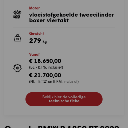
Motor
vloeistofgekoelde tweecilinder
boxer viertakt
Gewicht
279
kg
Vanaf
€ 18.650,00
(BE - B.T.W. inclusief)
€ 21.700,00
(NL - B.T.W. en B.P.M. inclusief)
Bekijk hier de volledige
technische fiche