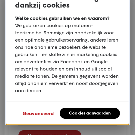
dankzij cookies
Welke cookies gebruiken we en waarom?
We gebruiken cookies op motoren-
toerisme.be. Sommige zijn noodzakelijk voor
een optimale gebruikerservaring, andere leren
ons hoe anonieme bezoekers de website
gebruiken. Ten slotte zijn er marketing cookies
om advertenties via Facebook en Google
Triumph
relevant te houden en om inhoud uit social
Trident 660
media te tonen. De gemeten gegevens worden
altijd anoniem verwerkt en nooit doorgegeven
MOTOR:
VLOEISTOFGEKOELDE DRIECILINDER
aan derden.
LIJNMOTOR VIERTAKT
CI:
660 CC
RIJKLAAR GEWICHT:
190KG
Geavanceerd
Cookies aanvaarden
VANAF:
€ 8.795,00