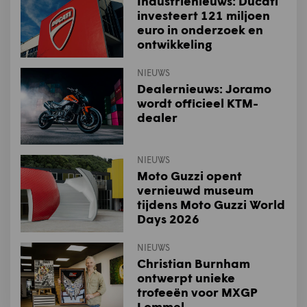
Industrienieuws: Ducati
investeert 121 miljoen
euro in onderzoek en
ontwikkeling
NIEUWS
Dealernieuws: Joramo
wordt officieel KTM-
dealer
NIEUWS
Moto Guzzi opent
vernieuwd museum
tijdens Moto Guzzi World
Days 2026
NIEUWS
Christian Burnham
ontwerpt unieke
trofeeën voor MXGP
Lommel