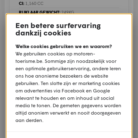
CI:
1,160 CC
RIJKLAAR GEWICHT:
249KG
VANAF:
€ 21.900,00
Een betere surfervaring
dankzij cookies
Meer over deze motor
Welke cookies gebruiken we en waarom?
We gebruiken cookies op motoren-
toerisme.be. Sommige zijn noodzakelijk voor
een optimale gebruikerservaring, andere leren
ons hoe anonieme bezoekers de website
gebruiken. Ten slotte zijn er marketing cookies
om advertenties via Facebook en Google
relevant te houden en om inhoud uit social
media te tonen. De gemeten gegevens worden
altijd anoniem verwerkt en nooit doorgegeven
aan derden.