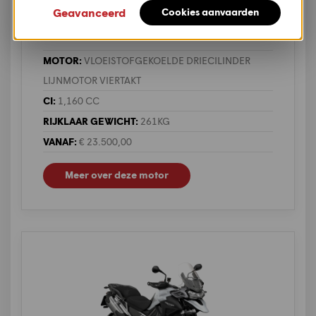
Triumph
Geavanceerd
Cookies aanvaarden
Tiger 1200 Rally Pro Explorer
MOTOR:
VLOEISTOFGEKOELDE DRIECILINDER
LIJNMOTOR VIERTAKT
CI:
1,160 CC
RIJKLAAR GEWICHT:
261KG
VANAF:
€ 23.500,00
Meer over deze motor