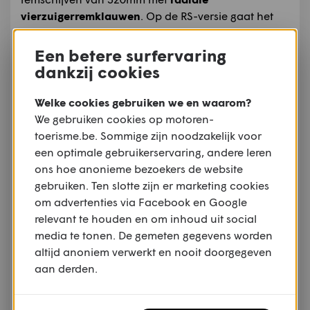
vierzuigerremklauwen
. Op de RS-versie gaat het
om
monobloc-remklauwen
.
Een betere surfervaring
Beide Speed Triples hebben 17-duims wielen
dankzij cookies
(120/70 vooraan, 190/55 achteraan) die geschoeid
zijn met
Pirelli Diablo Supercorsa
banden.
Welke cookies gebruiken we en waarom?
We gebruiken cookies op motoren-
toerisme.be. Sommige zijn noodzakelijk voor
een optimale gebruikerservaring, andere leren
Maten en gewichten
ons hoe anonieme bezoekers de website
gebruiken. Ten slotte zijn er marketing cookies
om advertenties via Facebook en Google
relevant te houden en om inhoud uit social
media te tonen. De gemeten gegevens worden
altijd anoniem verwerkt en nooit doorgegeven
aan derden.