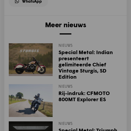
WhatsApp
Meer nieuws
NIEUWS
Special Metal: Indian
presenteert
gelimiteerde Chief
Vintage Sturgis, SD
Edition
NIEUWS
Rij-indruk: CFMOTO
800MT Explorer ES
NIEUWS
Special Metal: Triumph