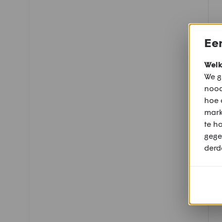
Een
Welk
We g
nood
hoe 
mark
te h
gege
derd