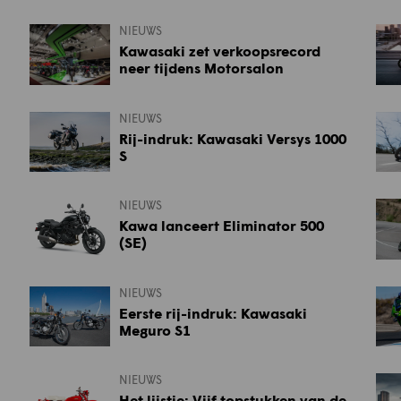
NIEUWS
Kawasaki zet verkoopsrecord
neer tijdens Motorsalon
NIEUWS
Rij-indruk: Kawasaki Versys 1000
S
NIEUWS
Kawa lanceert Eliminator 500
(SE)
NIEUWS
Eerste rij-indruk: Kawasaki
Meguro S1
NIEUWS
Het lijstje: Vijf topstukken van de