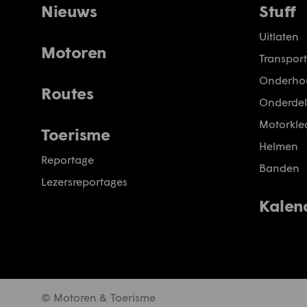
Nieuws
Stuff
Uitlaten
Motoren
Transport
Onderho
Routes
Onderdel
Motorkled
Toerisme
Helmen
Reportage
Banden
Lezersreportages
Kalen
© Motoren & Toerisme