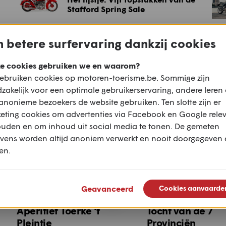
Stafford Spring Sale
 betere surfervaring dankzij cookies
Populaire routes voor deze m
e cookies gebruiken we en waarom?
ebruiken cookies op motoren-toerisme.be. Sommige zijn
zakelijk voor een optimale gebruikerservaring, andere leren
anonieme bezoekers de website gebruiken. Ten slotte zijn er
eting cookies om advertenties via Facebook en Google rele
ouden en om inhoud uit social media te tonen. De gemeten
vens worden altijd anoniem verwerkt en nooit doorgegeven
en.
Geavanceerd
Cookies aanvaarde
Aperitief Toerke 't
Tocht van de 7
Pleintje
Provinciën