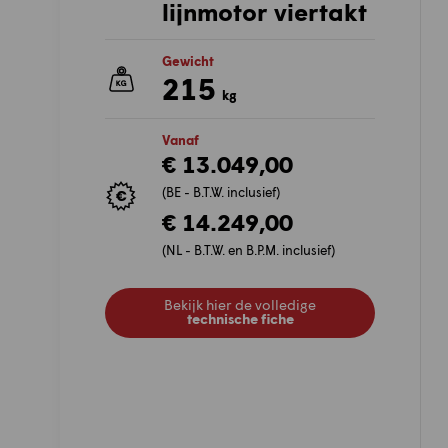
lijnmotor viertakt
Gewicht
215
kg
Vanaf
€ 13.049,00
(BE - B.T.W. inclusief)
€ 14.249,00
(NL - B.T.W. en B.P.M. inclusief)
Bekijk hier de volledige
technische fiche