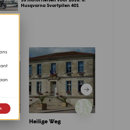
Husqvarna Svartpilen 401
otor
 ons
vant
 aan
n
Heilige Weg
Monts du 
(Zuid)