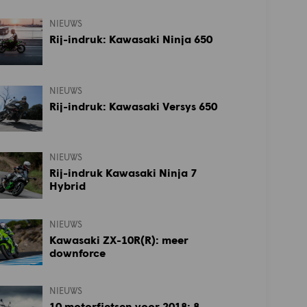
NIEUWS
Rij-indruk: Kawasaki Ninja 650
NIEUWS
Rij-indruk: Kawasaki Versys 650
NIEUWS
Rij-indruk Kawasaki Ninja 7
Hybrid
NIEUWS
Kawasaki ZX-10R(R): meer
downforce
NIEUWS
10 motorfietsen voor 2018: 8.