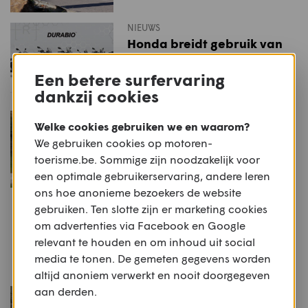
NIEUWS
Honda breidt gebruik van
duurzame materialen
verder uit
Een betere surfervaring
dankzij cookies
NIEUWS
Welke cookies gebruiken we en waarom?
Rij-indruk: Honda WN7
We gebruiken cookies op motoren-
toerisme.be. Sommige zijn noodzakelijk voor
een optimale gebruikerservaring, andere leren
ons hoe anonieme bezoekers de website
STUFF
gebruiken. Ten slotte zijn er marketing cookies
Productnieuws: Stylmartin
om advertenties via Facebook en Google
ACE
relevant te houden en om inhoud uit social
media te tonen. De gemeten gegevens worden
altijd anoniem verwerkt en nooit doorgegeven
aan derden.
NIEUWS
Rij-indruk: Yamaha MT-07