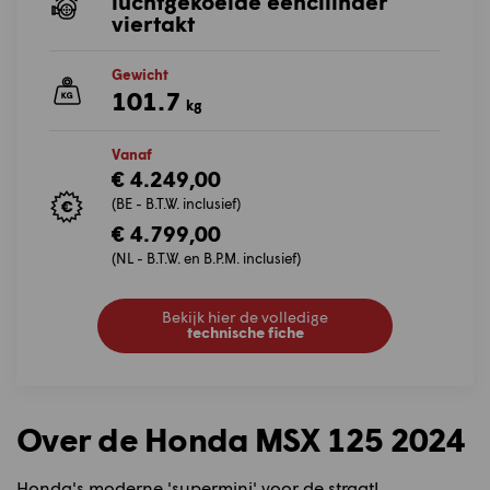
luchtgekoelde eencilinder
viertakt
Gewicht
101.7
kg
Vanaf
€ 4.249,00
(BE - B.T.W. inclusief)
€ 4.799,00
(NL - B.T.W. en B.P.M. inclusief)
Bekijk hier de volledige
technische fiche
Over de Honda MSX 125 2024
Honda's moderne 'supermini' voor de straat!