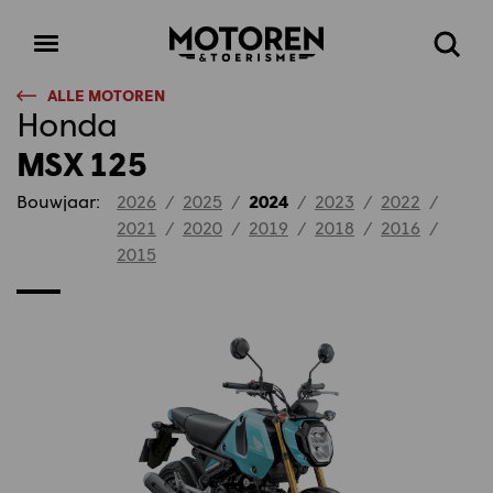
Homepage
Open
Zoeke
menu
ALLE MOTOREN
Honda
MSX 125
Bouwjaar:
2026
/
2025
/
2024
/
2023
/
2022
/
2021
/
2020
/
2019
/
2018
/
2016
/
2015