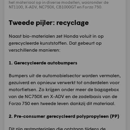
het materiaal op in diverse modellen, waaronder de
NT1100, X-ADV, NC750X, CB1000GT en Forza 750.
Tweede pijler: recyclage
Naast bio-materialen zet Honda voluit in op
gerecycleerde kunststoffen. Dat gebeurt op
verschillende manieren:
1. Gerecycleerde autobumpers
Bumpers uit de automobielsector worden vermalen,
gezuiverd en opnieuw verwerkt tot onderdelen voor
motorfietsen. Zo krijgen onder meer de bagagebox
van de NC750X en X-ADV en de zadelbasis van de
Forza 750 een tweede leven dankzij dit materiaal.
2. Pre-consumer gerecycleerd polypropyleen (PP)
Dit zijn restmaterialen die ontstaan tijdens de