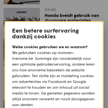
NIEUWS
Honda breidt gebruik van
duurzame materialen
verder uit
Een betere surfervaring
dankzij cookies
NIEUWS
Rij-indruk: Honda WN7
Welke cookies gebruiken we en waarom?
We gebruiken cookies op motoren-
toerisme.be. Sommige zijn noodzakelijk voor
een optimale gebruikerservaring, andere leren
ons hoe anonieme bezoekers de website
STUFF
gebruiken. Ten slotte zijn er marketing cookies
Productnieuws: Stylmartin
om advertenties via Facebook en Google
ACE
relevant te houden en om inhoud uit social
media te tonen. De gemeten gegevens worden
altijd anoniem verwerkt en nooit doorgegeven
NIEUWS
aan derden.
Rij-indruk: Yamaha MT-07