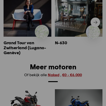
Grand Tour van
N-630
Zwitserland (Lugano-
Genève)
Meer motoren
Of bekijk alle
Naked
,
€0 - €6.000