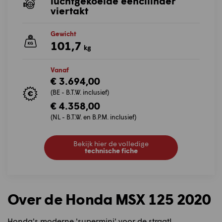
luchtgekoelde eencilinder
viertakt
Gewicht
101,7
kg
Vanaf
€ 3.694,00
(BE - B.T.W. inclusief)
€ 4.358,00
(NL - B.T.W. en B.P.M. inclusief)
Bekijk hier de volledige
technische fiche
Over de Honda MSX 125 2020
Honda's moderne 'supermini' voor de straat!.