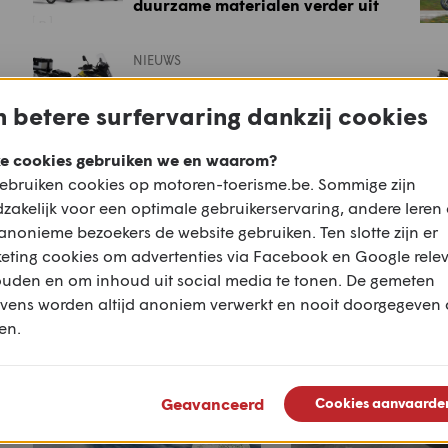
duurzame materialen verder uit
NIEUWS
Special Metal: Suzuki V-Strom
Xtreme
 betere surfervaring dankzij cookies
e cookies gebruiken we en waarom?
ebruiken cookies op motoren-toerisme.be. Sommige zijn
Populaire routes voor deze m
zakelijk voor een optimale gebruikerservaring, andere leren
anonieme bezoekers de website gebruiken. Ten slotte zijn er
eting cookies om advertenties via Facebook en Google rele
ouden en om inhoud uit social media te tonen. De gemeten
vens worden altijd anoniem verwerkt en nooit doorgegeven
en.
Geavanceerd
Cookies aanvaarde