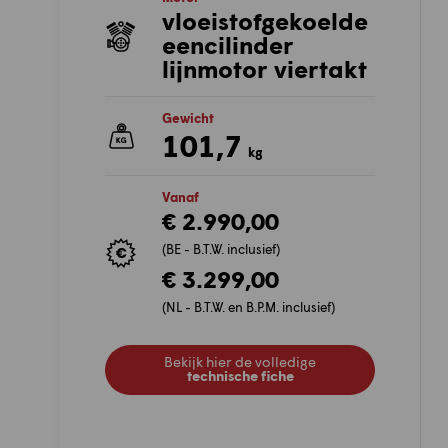
vloeistofgekoelde
eencilinder
lijnmotor viertakt
Gewicht
101,7
kg
Vanaf
€ 2.990,00
(BE - B.T.W. inclusief)
€ 3.299,00
(NL - B.T.W. en B.P.M. inclusief)
Bekijk hier de volledige
technische fiche