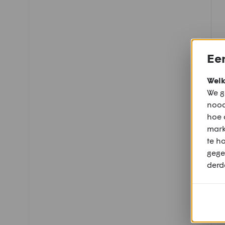
Een
Welk
We g
nood
hoe 
mark
te h
gege
derd