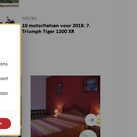
NIEUWS
10 motorfietsen voor 2018: 7.
Triumph Tiger 1200 XR
otor
 ons
vant
 aan
n