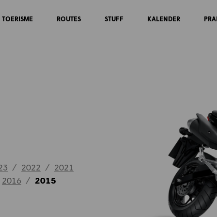
TOERISME
ROUTES
STUFF
KALENDER
PRA
23
/
2022
/
2021
2016
/
2015