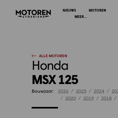
NIEUWS
MOTOREN
Homepage
MEER...
ALLE MOTOREN
Honda
MSX 125
Bouwjaar:
2026
/
2025
/
2024
/
20
/
2020
/
2019
/
2018
/