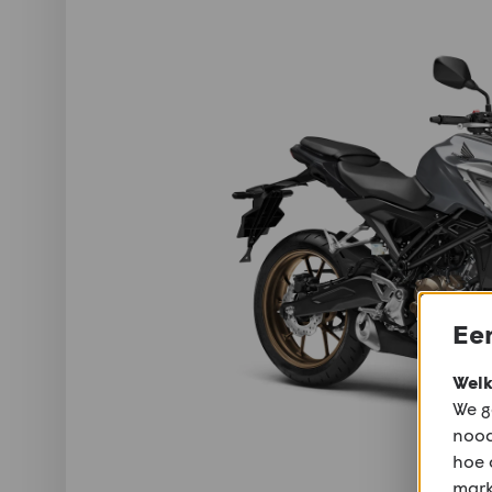
Een
Welk
We g
nood
hoe 
mark