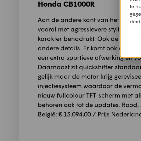
Honda CB1000R
te h
gege
Aan de andere kant van het spectr
derd
vooral met agressievere styling di
karakter benadrukt. Ook de alumin
andere details. Er komt ook een Bla
een extra sportieve afwerking en vo
Daarnaast zit quickshifter standaard 
gelijk maar de motor krijg gerevise
injectiesysteem waardoor de vermo
nieuw fullcolour TFT-scherm met al
behoren ook tot de updates. Rood, zw
België: € 13.094,00 / Prijs Nederlan