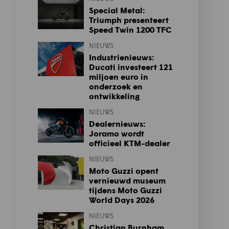
Special Metal:
Triumph presenteert
Speed Twin 1200 TFC
NIEUWS
Industrienieuws:
Ducati investeert 121
miljoen euro in
onderzoek en
ontwikkeling
NIEUWS
Dealernieuws:
Joramo wordt
officieel KTM-dealer
NIEUWS
Moto Guzzi opent
vernieuwd museum
tijdens Moto Guzzi
World Days 2026
NIEUWS
Christian Burnham