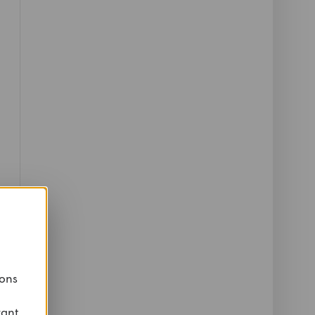
 ons
vant