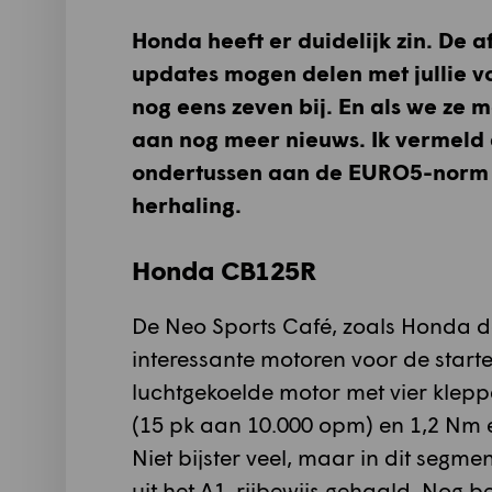
Honda heeft er duidelijk zin. De
updates mogen delen met jullie v
nog eens zeven bij. En als we ze
aan nog meer nieuws. Ik vermeld e
ondertussen aan de EURO5-norm vol
herhaling.
Honda CB125R
De Neo Sports Café, zoals Honda dez
interessante motoren voor de star
luchtgekoelde motor met vier klep
(15 pk aan 10.000 opm) en 1,2 Nm 
Niet bijster veel, maar in dit segm
uit het A1-rijbewijs gehaald. Nog b