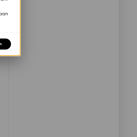
 aan
n