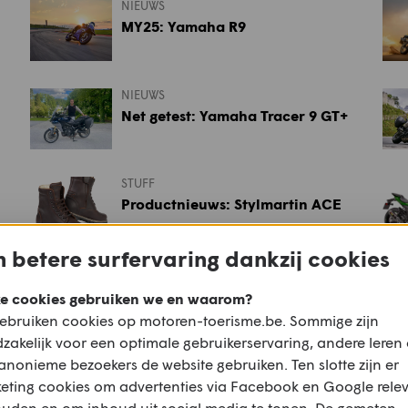
NIEUWS
MY25: Yamaha R9
NIEUWS
Net getest: Yamaha Tracer 9 GT+
STUFF
Productnieuws: Stylmartin ACE
 betere surfervaring dankzij cookies
NIEUWS
Future Metal: Husqvarna
e cookies gebruiken we en waarom?
Svartpilen 701
ebruiken cookies op motoren-toerisme.be. Sommige zijn
zakelijk voor een optimale gebruikerservaring, andere leren
NIEUWS
anonieme bezoekers de website gebruiken. Ten slotte zijn er
Special Metal: Suzuki GSX-S750
eting cookies om advertenties via Facebook en Google rele
EVO
ouden en om inhoud uit social media te tonen. De gemeten