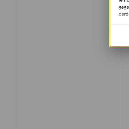
gege
derd