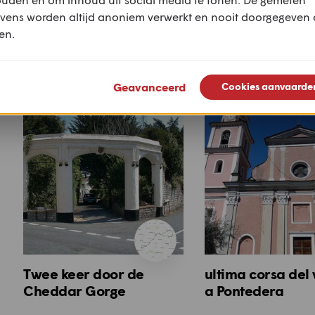
vens worden altijd anoniem verwerkt en nooit doorgegeven
en.
Populaire routes voor deze m
Geavanceerd
Cookies aanvaarde
Twee keer door de
ultima corsa del 
Cheddar Gorge
a Pontedera