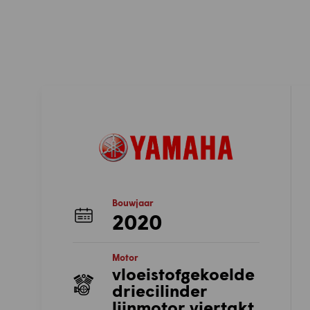
Bouwjaar
2020
Motor
vloeistofgekoelde
driecilinder
lijnmotor viertakt