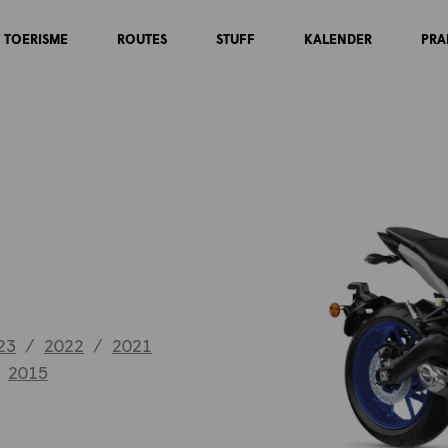
TOERISME
ROUTES
STUFF
KALENDER
PRA
23
/
2022
/
2021
2015