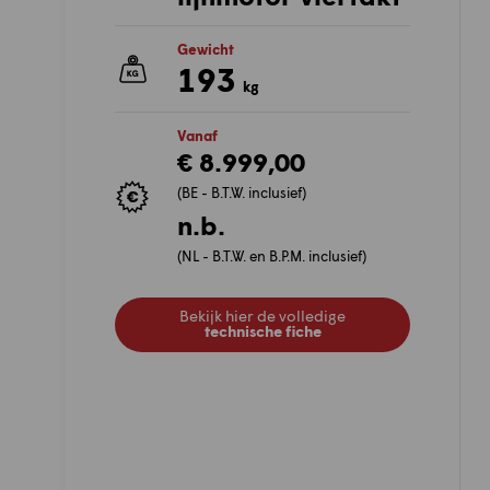
Gewicht
193
kg
Vanaf
€ 8.999,00
(BE - B.T.W. inclusief)
n.b.
(NL - B.T.W. en B.P.M. inclusief)
Bekijk hier de volledige
technische fiche