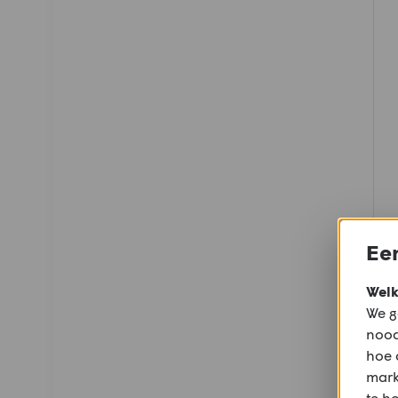
Een
Welk
We g
nood
hoe 
mark
te h