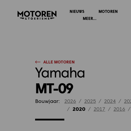
NIEUWS
MOTOREN
Homepage
MEER...
ALLE MOTOREN
Yamaha
MT-09
Bouwjaar:
2026
/
2025
/
2024
/
20
/
2020
/
2017
/
2016
/