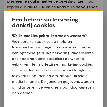
presteren en dat is met verve bevestigd. Een mooi
koppel dus die MT-07 en de Road 5. In de volgende
editie van Motoren en Toerisme lees je het
Een betere surfervaring
uitgebreide verslag over dit huwelijk.
dankzij cookies
Welke cookies gebruiken we en waarom?
We gebruiken cookies op motoren-
toerisme.be. Sommige zijn noodzakelijk voor
een optimale gebruikerservaring, andere leren
ons hoe anonieme bezoekers de website
gebruiken. Ten slotte zijn er marketing cookies
om advertenties via Facebook en Google
relevant te houden en om inhoud uit social
media te tonen. De gemeten gegevens worden
altijd anoniem verwerkt en nooit doorgegeven
aan derden.