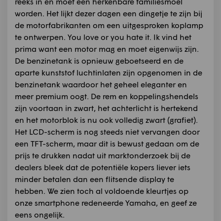
reeks in en moet een herkenbare familiesmoel
worden. Het lijkt dezer dagen een dingetje te zijn bij
de motorfabrikanten om een uitgesproken koplamp
te ontwerpen. You love or you hate it. Ik vind het
prima want een motor mag en moet eigenwijs zijn.
De benzinetank is opnieuw geboetseerd en de
aparte kunststof luchtinlaten zijn opgenomen in de
benzinetank waardoor het geheel eleganter en
meer premium oogt. De rem en koppelingshendels
zijn voortaan in zwart, het achterlicht is hertekend
en het motorblok is nu ook volledig zwart (grafiet).
Het LCD-scherm is nog steeds niet vervangen door
een TFT-scherm, maar dit is bewust gedaan om de
prijs te drukken nadat uit marktonderzoek bij de
dealers bleek dat de potentiële kopers liever iets
minder betalen dan een flitsende display te
hebben. We zien toch al voldoende kleurtjes op
onze smartphone redeneerde Yamaha, en geef ze
eens ongelijk.