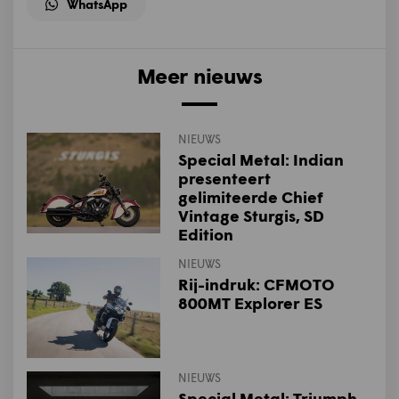
WhatsApp
Meer nieuws
NIEUWS
Special Metal: Indian
presenteert
gelimiteerde Chief
Vintage Sturgis, SD
Edition
NIEUWS
Rij-indruk: CFMOTO
800MT Explorer ES
NIEUWS
Special Metal: Triumph