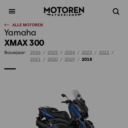
Homepage
Open
Zoeke
menu
ALLE MOTOREN
Yamaha
XMAX 300
Bouwjaar:
2026
/
2025
/
2024
/
2023
/
2022
/
2021
/
2020
/
2019
/
2018