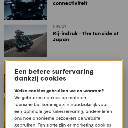
connectiviteit
NIEUWS
Rij-indruk - The fun side of
Japan
NIEUWS
MY25: Yamaha R9
Een betere surfervaring
dankzij cookies
Welke cookies gebruiken we en waarom?
We gebruiken cookies op motoren-
NIEUWS
toerisme.be. Sommige zijn noodzakelijk voor
MY25: Yamaha Ténéré 700
een optimale gebruikerservaring, andere leren
(Rally)
ons hoe anonieme bezoekers de website
gebruiken. Ten slotte zijn er marketing cookies