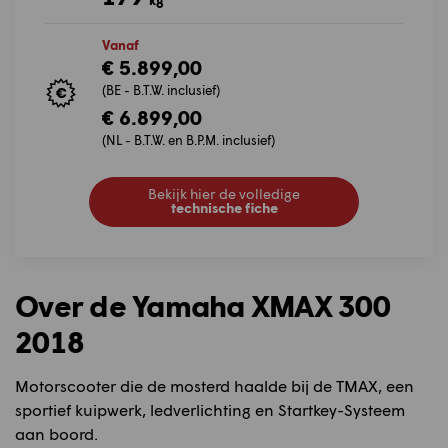
Vanaf
€ 5.899,00
(BE - B.T.W. inclusief)
€ 6.899,00
(NL - B.T.W. en B.P.M. inclusief)
Bekijk hier de volledige
technische fiche
Over de Yamaha XMAX 300
2018
Motorscooter die de mosterd haalde bij de TMAX, een
sportief kuipwerk, ledverlichting en Startkey-Systeem
aan boord.