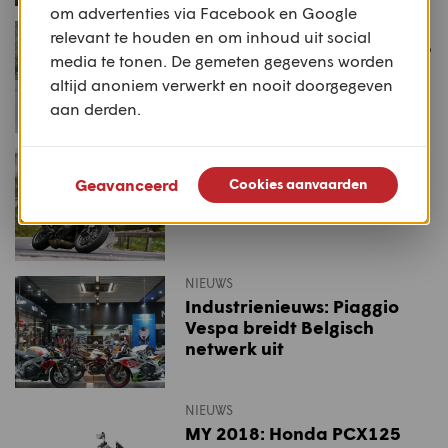
om advertenties via Facebook en Google
NIEUWS
relevant te houden en om inhoud uit social
Net getest: Yamaha Tracer 9
media te tonen. De gemeten gegevens worden
GT+
altijd anoniem verwerkt en nooit doorgegeven
aan derden.
NIEUWS
Eerste rij-indruk: Yamaha
Geavanceerd
Cookies aanvaarden
Tracer 9 GT+
NIEUWS
Industrienieuws: Piaggio
Vespa breidt Belgisch
netwerk uit
NIEUWS
MY 2018: Honda PCX125