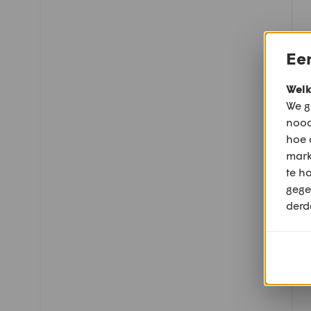
Een
Welk
We g
nood
hoe 
mark
te h
gege
derd