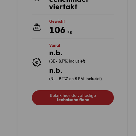
viertakt
Gewicht
106
kg
Vanaf
n.b.
(BE - B.T.W. inclusief)
n.b.
(NL - B.T.W. en B.P.M. inclusief)
Bekijk hier de volledige
technische fiche