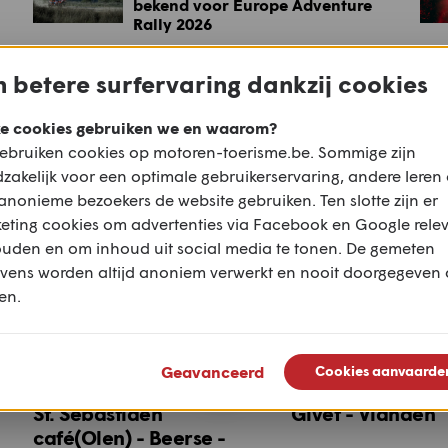
bekend voor Europe Adventure
Rally 2026
 betere surfervaring dankzij cookies
Populaire routes voor deze m
e cookies gebruiken we en waarom?
ebruiken cookies op motoren-toerisme.be. Sommige zijn
zakelijk voor een optimale gebruikerservaring, andere leren
anonieme bezoekers de website gebruiken. Ten slotte zijn er
eting cookies om advertenties via Facebook en Google rele
ouden en om inhoud uit social media te tonen. De gemeten
vens worden altijd anoniem verwerkt en nooit doorgegeven
en.
Geavanceerd
Cookies aanvaarde
St. Sebastiaen
Givet - Vianden
café(Olen) - Beerse -