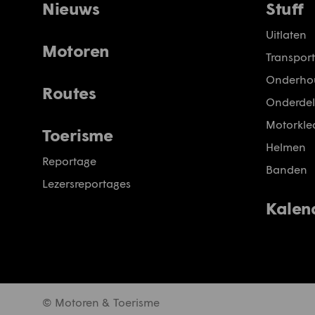
Nieuws
Stuff
Uitlaten
Motoren
Transport
Onderho
Routes
Onderdel
Motorkled
Toerisme
Helmen
Reportage
Banden
Lezersreportages
Kalen
© Motoren & Toerisme