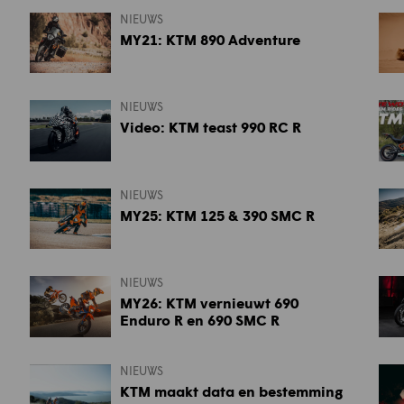
NIEUWS
MY21: KTM 890 Adventure
NIEUWS
Video: KTM teast 990 RC R
NIEUWS
MY25: KTM 125 & 390 SMC R
NIEUWS
MY26: KTM vernieuwt 690
Enduro R en 690 SMC R
NIEUWS
KTM maakt data en bestemming