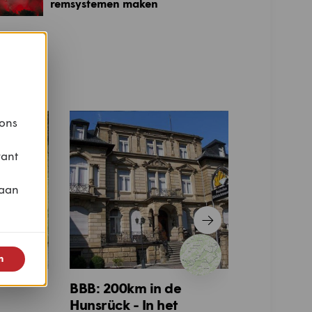
remsystemen maken
otor
 ons
vant
 aan
n
BBB: 200km in de
Hartjesrit
Hunsrück - In het