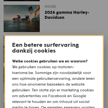
NIEUWS
2026 gamma Harley-
Davidson
NIEUWS
Harley-Davidson vernieuwt
Een betere surfervaring
dertien modellen
dankzij cookies
Welke cookies gebruiken we en waarom?
We gebruiken cookies op motoren-
NIEUWS
toerisme.be. Sommige zijn noodzakelijk voor
Eerste rij-indruk: Harley-
een optimale gebruikerservaring, andere leren
Davidson Limited
ons hoe anonieme bezoekers de website
gebruiken. Ten slotte zijn er marketing cookies
om advertenties via Facebook en Google
relevant te houden en om inhoud uit social
Populaire routes voor deze
media te tonen. De gemeten gegevens worden