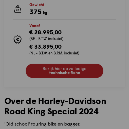
Gewicht
375
kg
Vanaf
€ 28.995,00
(BE - B.T.W. inclusief)
€ 33.895,00
(NL - B.T.W. en B.P.M. inclusief)
Bekijk hier de volledige
technische fiche
Over de Harley-Davidson
Road King Special 2024
'Old school' touring bike en bagger.