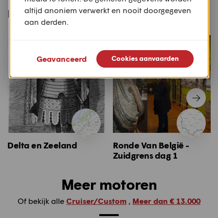
motor
altijd anoniem verwerkt en nooit doorgegeven
aan derden.
Geavanceerd
Cookies aanvaarden
Delta en Zeeland
Ronde Van België -
Zuidgrens dag 1
Meer motoren
Of bekijk alle
Cruiser/Custom
,
Meer dan € 13.000