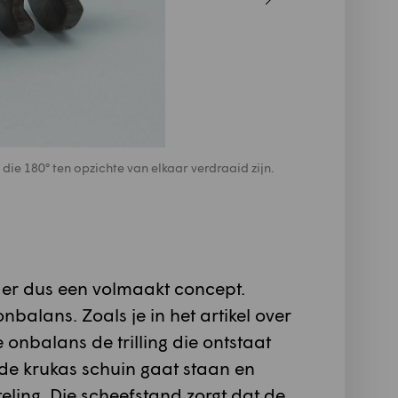
ie 180° ten opzichte van elkaar verdraaid zijn.
<p>Bij een ‘n
dubbele kruk
</p>
nder dus een volmaakt concept.
balans. Zoals je in het artikel over
 onbalans de trilling die ontstaat
 de krukas schuin gaat staan en
ling. Die scheefstand zorgt dat de