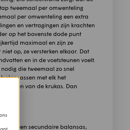
uktap tweemaal per omwenteling
weemaal per omwenteling een extra
llingen en vertragingen zijn krachten
inder op het bovenste dode punt
jkertijd maximaal en zijn ze
 niet op, ze versterken elkaar. Dat
handvatten en in de voetsteunen voelt.
s nodig die tweemaal zo snel
e balansassen met elk het
erszijden van de krukas. Dan
 ons
 had geen secundaire balansas,
vant