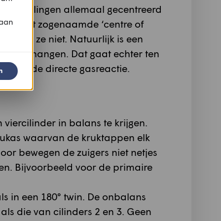
de trillingen allemaal gecentreerd
 aan
adel: het zogenaamde ‘centre of
elde je ze niet. Natuurlijk is een
ber te hangen. Dat gaat echter ten
 en van de directe gasreactie.
n
iercilinder in balans te krijgen.
rukas waarvan de kruktappen elk
door bewegen de zuigers niet netjes
en. Bijvoorbeeld voor de primaire
als in een 180° twin. De onbalans
 als die van cilinders 2 en 3. Geen