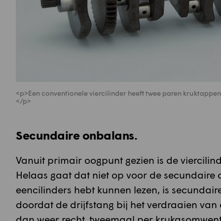
<p>Een conventionele viercilinder heeft twee paren kruktappen d
</p>
Secundaire onbalans.
Vanuit primair oogpunt gezien is de viercili
Helaas gaat dat niet op voor de secundaire on
eencilinders hebt kunnen lezen, is secundaire
doordat de drijfstang bij het verdraaien van
dan weer recht, tweemaal per krukasomwente