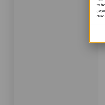
te h
gege
derd