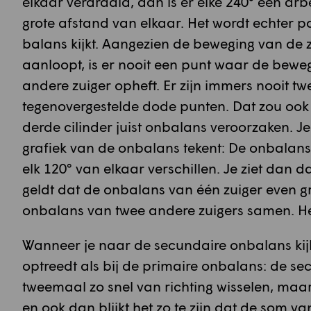
elkaar verdraaid, dan is er elke 240° een ar
grote afstand van elkaar. Het wordt echter pa
balans kijkt. Aangezien de beweging van de zu
aanloopt, is er nooit een punt waar de bewe
andere zuiger opheft. Er zijn immers nooit twe
tegenovergestelde dode punten. Dat zou ook 
derde cilinder juist onbalans veroorzaken. Je 
grafiek van de onbalans tekent: De onbalans 
elk 120° van elkaar verschillen. Je ziet dan 
geldt dat de onbalans van één zuiger even gr
onbalans van twee andere zuigers samen. Het 
Wanneer je naar de secundaire onbalans kijkt,
optreedt als bij de primaire onbalans: de 
tweemaal zo snel van richting wisselen, maar 
en ook dan blijkt het zo te zijn dat de som v