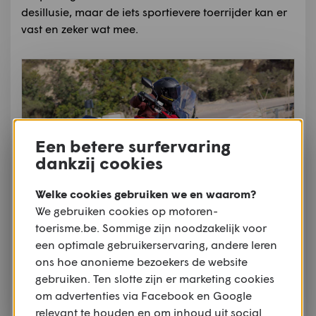
desillusie, maar de iets sportievere toerrijder kan er
vast en zeker wat mee.
Een betere surfervaring
dankzij cookies
Welke cookies gebruiken we en waarom?
We gebruiken cookies op motoren-
toerisme.be. Sommige zijn noodzakelijk voor
Rij-indruk: Honda CB1000GT
een optimale gebruikerservaring, andere leren
ons hoe anonieme bezoekers de website
Lees de rij-indruk hier
gebruiken. Ten slotte zijn er marketing cookies
om advertenties via Facebook en Google
relevant te houden en om inhoud uit social