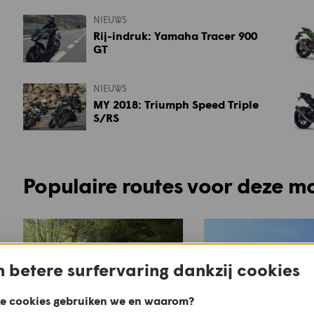
NIEUWS
Rij-indruk: Yamaha Tracer 900
GT
NIEUWS
MY 2018: Triumph Speed Triple
S/RS
Populaire routes voor deze m
 betere surfervaring dankzij cookies
e cookies gebruiken we en waarom?