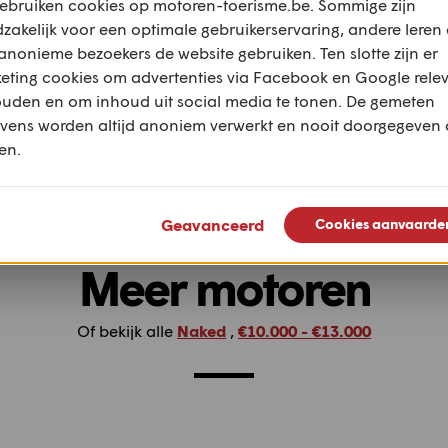
ebruiken cookies op motoren-toerisme.be. Sommige zijn
zakelijk voor een optimale gebruikerservaring, andere leren
anonieme bezoekers de website gebruiken. Ten slotte zijn er
eting cookies om advertenties via Facebook en Google rele
ouden en om inhoud uit social media te tonen. De gemeten
Spanje-Frankrijk deel 2
Tussen bergen en
vens worden altijd anoniem verwerkt en nooit doorgegeven
en.
Geavanceerd
Cookies aanvaarde
Meer motoren
Of bekijk alle
Naked
,
€10.000 - €13.000