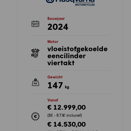
Bouwjaar
2024
Motor
vloeistofgekoelde
eencilinder
viertakt
Gewicht
147
kg
Vanaf
€ 12.999,00
(BE - B.T.W. inclusief)
€ 14.530,00