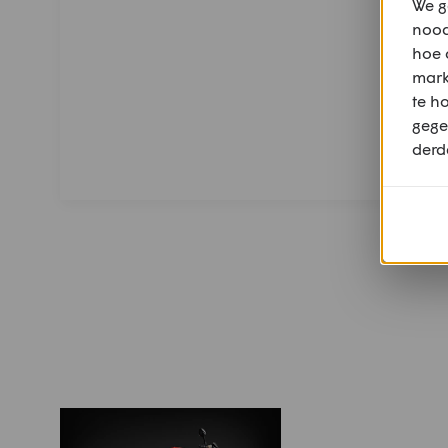
We g
nood
hoe 
mark
te h
gege
derd