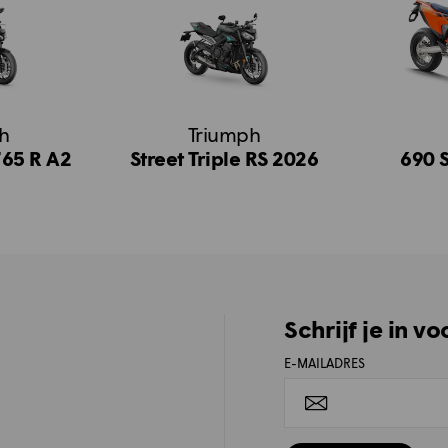
h
Triumph
765 R A2
Street Triple RS 2026
690 
Schrijf je in v
E-MAILADRES