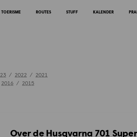
TOERISME
ROUTES
STUFF
KALENDER
PRA
23
/
2022
/
2021
2016
/
2015
Over de Husqvarna 701 Supe