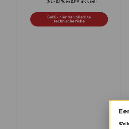
(NL - B.T.W. en B.P.M. inclusief)
Bekijk hier de volledige
technische fiche
Een
Welk