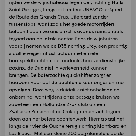
rijden we de wijnchateaus tegemoet, richting Nuits
Saint Georges, langs dat andere UNESCO-erfgoed:
de Route des Grands Crus. Uiteraard zonder
tussenstops, want zoals het goede motorrijders
betaamt doen we ons enkel ’s avonds ruimschoots
tegoed aan de lokale nectar. Eens de wijnhuizen
voorbij nemen we de D35 richting Urcy, een prachtig
staaltje wegeninfrastructuur met enkele
haarspeldbochten die, ondanks hun verdienstelijke
poging, de Duc niet in verlegenheid kunnen
brengen. De boterzachte quickshifter zorgt er
trouwens voor dat de bochten elkaar ongezien snel
opvolgen. Deze weg is duidelijk niet onbekend en
onbemind, want tijdens onze passage kruisen we
zowel een een Hollandse 2-pk club als een
Zwitserse Porsche club. Ook zij komen zich tegoed
doen aan het betere bochtenwerk. Hierna gaat het
langs de rivier de Ouche terug richting Montbard en
Les Riceys. Met een kleine 300 dagkilometers op de