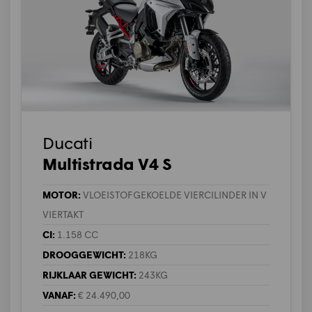
Ducati
Multistrada V4 S
MOTOR:
VLOEISTOFGEKOELDE VIERCILINDER IN V
VIERTAKT
CI:
1.158 CC
DROOGGEWICHT:
218KG
RIJKLAAR GEWICHT:
243KG
VANAF:
€ 24.490,00