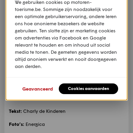
We gebruiken cookies op motoren-
toerisme.be. Sommige zijn noodzakelijk voor
een optimale gebruikerservaring, andere leren
ons hoe anonieme bezoekers de website
gebruiken. Ten slotte zijn er marketing cookies
om advertenties via Facebook en Google
relevant te houden en om inhoud uit social
media te tonen. De gemeten gegevens worden
altijd anoniem verwerkt en nooit doorgegeven
aan derden.
Meer info
Geavanceerd
Cookies aanvaarden
op:
www.energicamotor.com/nl/modellen/energica-
experia/
Tekst:
Charly de Kinderen
Foto’s:
Energica