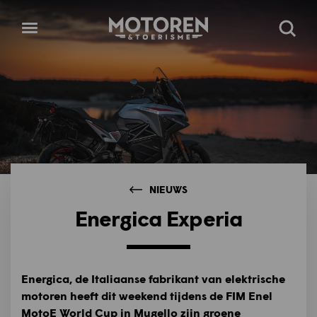
Homepage
Open
Zoeke
menu
NIEUWS
Energica Experia
Energica, de Italiaanse fabrikant van elektrische
motoren heeft dit weekend tijdens de FIM Enel
MotoE World Cup in Mugello zijn groene