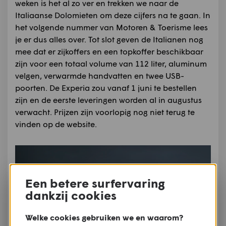
weken is het al zo ver en trekken we naar de
Italiaanse Dolomieten om deze cijfers na te gaan. In
het volgende nummer van Motoren & Toerisme lees
je er dus alles over. Tot slot geven de Italianen nog
mee dat er zijkoffers en een topkoffer beschikbaar
zijn voor een totaal volume van 112 liter, aluminum
velgen, verwarmde handvatten en twee USB-
poorten. De Experia zou vanaf 1 juni te bestellen
zijn en de eerste leveringen worden al in augustus
verwacht. Prijzen zijn voorlopig nog niet terug te
vinden op de website.
Een betere surfervaring
dankzij cookies
Welke cookies gebruiken we en waarom?