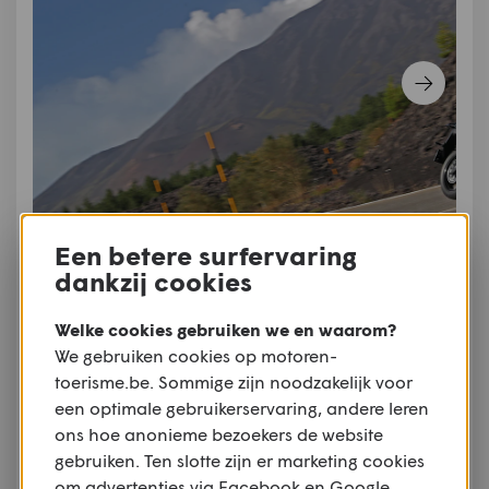
Een betere surfervaring
dankzij cookies
Welke cookies gebruiken we en waarom?
Lavazand
We gebruiken cookies op motoren-
toerisme.be. Sommige zijn noodzakelijk voor
We stoppen even aan de zijkant van de weg om
een optimale gebruikerservaring, andere leren
onze in- stellingen zoals tractiecontrole en ABS in
ons hoe anonieme bezoekers de website
offroad-modus te zetten. Daarna duiken we het
gebruiken. Ten slotte zijn er marketing cookies
mulle, zwarte lavazand in. Het voelt met deze
om advertenties via Facebook en Google