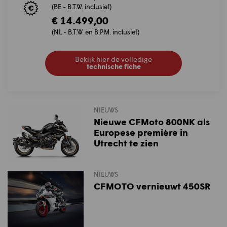
(BE - B.T.W. inclusief)
€ 14.499,00
(NL - B.T.W. en B.P.M. inclusief)
Bekijk hier de volledige
technische fiche
NIEUWS
Nieuwe CFMoto 800NK als
Europese première in
Utrecht te zien
NIEUWS
CFMOTO vernieuwt 450SR