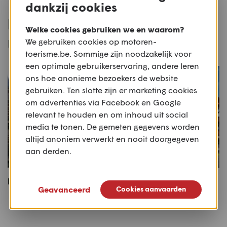
dankzij cookies
Populaire routes voor deze
Welke cookies gebruiken we en waarom?
motor
We gebruiken cookies op motoren-
toerisme.be. Sommige zijn noodzakelijk voor
een optimale gebruikerservaring, andere leren
ons hoe anonieme bezoekers de website
gebruiken. Ten slotte zijn er marketing cookies
om advertenties via Facebook en Google
relevant te houden en om inhoud uit social
media te tonen. De gemeten gegevens worden
altijd anoniem verwerkt en nooit doorgegeven
aan derden.
Herk-dinant
Pyreneeën & Frankrijk
Geavanceerd
Cookies aanvaarden
19 mei 2016