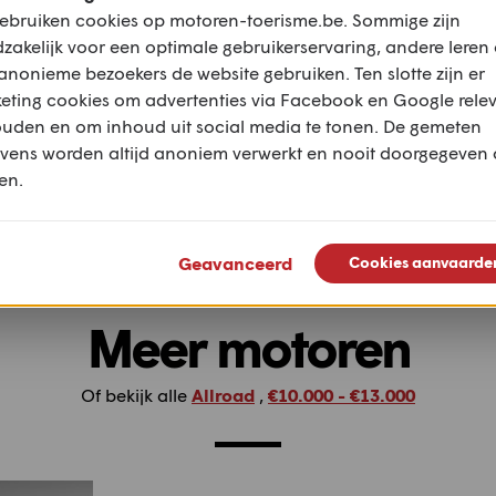
ebruiken cookies op motoren-toerisme.be. Sommige zijn
zakelijk voor een optimale gebruikerservaring, andere leren
anonieme bezoekers de website gebruiken. Ten slotte zijn er
eting cookies om advertenties via Facebook en Google rele
ouden en om inhoud uit social media te tonen. De gemeten
Gelderse Vallei en
WOII-route: Bast
vens worden altijd anoniem verwerkt en nooit doorgegeven
Utr.Heuvelrug met stukje
Neupré (M&T)
en.
Lek
Geavanceerd
Cookies aanvaarde
Meer motoren
Of bekijk alle
Allroad
,
€10.000 - €13.000