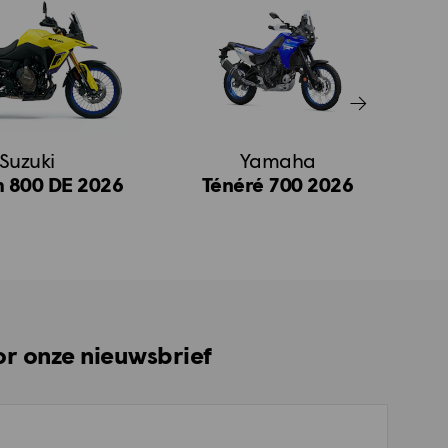
Suzuki
Yamaha
m 800 DE 2026
Ténéré 700 2026
Té
oor onze nieuwsbrief