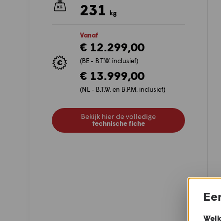
231
kg
Vanaf
€ 12.299,00
(BE - B.T.W. inclusief)
€ 13.999,00
(NL - B.T.W. en B.P.M. inclusief)
Bekijk hier de volledige
technische fiche
Een
Welk