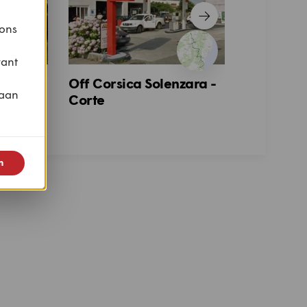
 ons
vant
ogne -
Off Corsica Solenzara -
Roadbook
 aan
Corte
jaar M&T
n