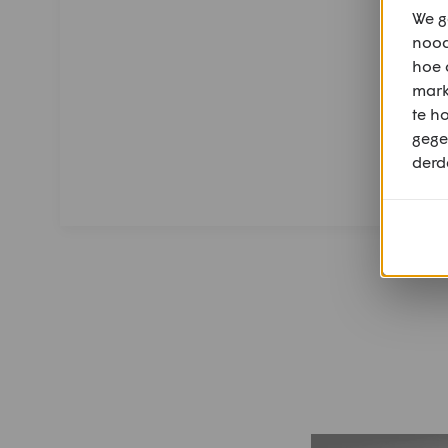
We g
nood
hoe 
mark
te h
gege
derd