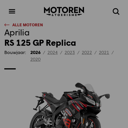
Homepage
Open
Zoeke
menu
ALLE MOTOREN
Aprilia
RS 125 GP Replica
Bouwjaar:
2026
/
2024
/
2023
/
2022
/
2021
/
2020