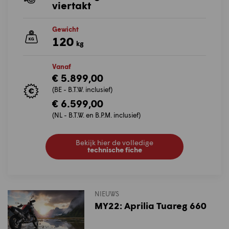
viertakt
Gewicht
120
kg
Vanaf
€ 5.899,00
(BE - B.T.W. inclusief)
€ 6.599,00
(NL - B.T.W. en B.P.M. inclusief)
Bekijk hier de volledige
technische fiche
NIEUWS
MY22: Aprilia Tuareg 660