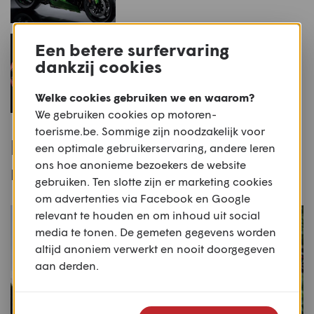
NIEUWS
Een betere surfervaring
10 motorfietsen voor 2018:
dankzij cookies
5. Ducati Panigale V4
Welke cookies gebruiken we en waarom?
We gebruiken cookies op motoren-
toerisme.be. Sommige zijn noodzakelijk voor
Populaire routes voor deze
een optimale gebruikerservaring, andere leren
ons hoe anonieme bezoekers de website
motor
gebruiken. Ten slotte zijn er marketing cookies
om advertenties via Facebook en Google
relevant te houden en om inhoud uit social
media te tonen. De gemeten gegevens worden
altijd anoniem verwerkt en nooit doorgegeven
aan derden.