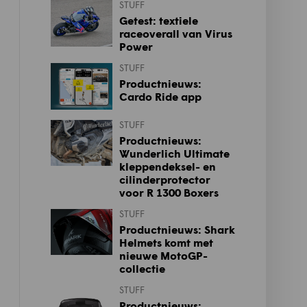
STUFF
Getest: textiele
raceoverall van Virus
Power
STUFF
Productnieuws:
Cardo Ride app
STUFF
Productnieuws:
Wunderlich Ultimate
kleppendeksel- en
cilinderprotector
voor R 1300 Boxers
STUFF
Productnieuws: Shark
Helmets komt met
nieuwe MotoGP-
collectie
STUFF
Productnieuws: