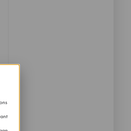
 ons
vant
 aan