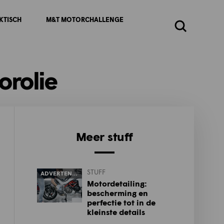
KTISCH
M&T MOTORCHALLENGE
Zoeken
orolie
Meer stuff
STUFF
ADVERTENTIE
Motordetailing:
bescherming en
perfectie tot in de
kleinste details