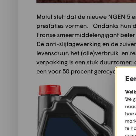
Motul stelt dat de nieuwe NGEN 5 e
prestaties vormen. Ondanks hun du
Franse smeermiddelengigant beter 
De anti-slijtagewerking en de zuive
levensduur, het (olie)verbruik en r
verpakking is een stuk duurzamer:
een voor 50 procent gerecycleerde, 
Een
Welk
We g
nood
hoe 
mark
te h
gege