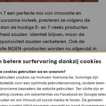
n 7 een perfecte mix van innovatie en
urzame insteek, presteren ze volgens de
dan de huidige 5- en 7-reeks producten.
rheid zouden identiek blijven, maar de
esponsiviteit zouden verbeteren. Ook de
 alle NGEN-producten worden nu afgevuld in
én volledig recycleerbare plastic bus.
 betere surfervaring dankzij cookies
e cookies gebruiken we en waarom?
ebruiken cookies op motoren-toerisme.be. Sommige zijn
zakelijk voor een optimale gebruikerservaring, andere leren
anonieme bezoekers de website gebruiken. Ten slotte zijn er
eting cookies om advertenties via Facebook en Google rele
ouden en om inhoud uit social media te tonen. De gemeten
vens worden altijd anoniem verwerkt en nooit doorgegeven