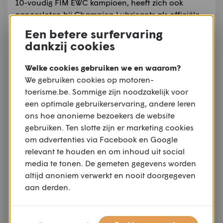
10-voudig FIM EWC kampioen, heeft zich ook
aangesloten bij Champion Lubricants als officiële
merkambassadeur en als de nieuwe Franse dealer
Een betere surfervaring
van Champion Lubricants in Besançon. Met een
dankzij cookies
grondige kennis van motoprestaties en EWC-racen
zal Vincents legendarische status samen met zijn
Welke cookies gebruiken we en waarom?
overvloed aan ervaring een belangrijke rol spelen
We gebruiken cookies op motoren-
bij het geven van een zeer krachtige stem aan het
toerisme.be. Sommige zijn noodzakelijk voor
merk Champion Lubricants binnen dit
een optimale gebruikerservaring, andere leren
kampioenschap.
ons hoe anonieme bezoekers de website
gebruiken. Ten slotte zijn er marketing cookies
Na de ondertekening van de
om advertenties via Facebook en Google
samenwerkingsovereenkomst met de promotor
relevant te houden en om inhoud uit social
Eurosport Events zei hun Head of Event, François
media te tonen. De gemeten gegevens worden
Ribeiro: “
We zijn erg blij dat Champion Lubricants
altijd anoniem verwerkt en nooit doorgegeven
aan boord is gekomen als officiële FIM EWC partner
aan derden.
naast Tag Heuer, Dunlop en Webike. We zijn bekend
met de premium prestaties van hun producten en
hebben contact met het merk sinds de lancering van