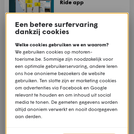
Ride app
Een betere surfervaring
STUFF
dankzij cookies
Productnieuws:
Wunderlich Ultimate
Welke cookies gebruiken we en waarom?
kleppendeksel- en
We gebruiken cookies op motoren-
cilinderprotector voor R
1300 Boxers
toerisme.be. Sommige zijn noodzakelijk voor
een optimale gebruikerservaring, andere leren
STUFF
ons hoe anonieme bezoekers de website
Productnieuws: Shark
gebruiken. Ten slotte zijn er marketing cookies
Helmets komt met
om advertenties via Facebook en Google
nieuwe MotoGP-
collectie
relevant te houden en om inhoud uit social
media te tonen. De gemeten gegevens worden
STUFF
altijd anoniem verwerkt en nooit doorgegeven
Productnieuws: Cardo
aan derden.
Packtalk-S en 4X-S