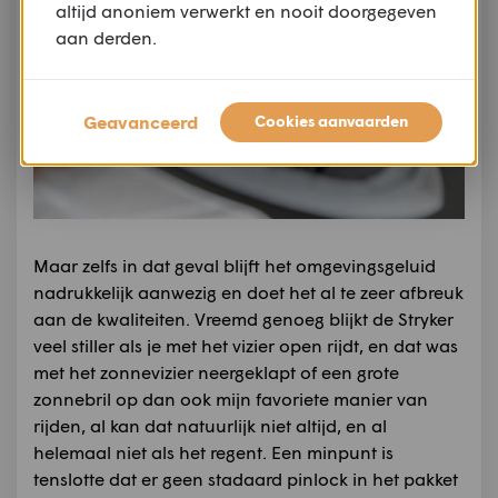
altijd anoniem verwerkt en nooit doorgegeven
aan derden.
Geavanceerd
Cookies aanvaarden
Maar zelfs in dat geval blijft het omgevingsgeluid
nadrukkelijk aanwezig en doet het al te zeer afbreuk
aan de kwaliteiten. Vreemd genoeg blijkt de Stryker
veel stiller als je met het vizier open rijdt, en dat was
met het zonnevizier neergeklapt of een grote
zonnebril op dan ook mijn favoriete manier van
rijden, al kan dat natuurlijk niet altijd, en al
helemaal niet als het regent. Een minpunt is
tenslotte dat er geen stadaard pinlock in het pakket