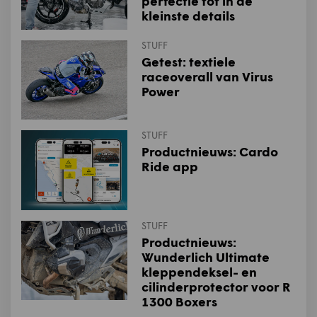
perfectie tot in de
kleinste details
STUFF
Getest: textiele
raceoverall van Virus
Power
STUFF
Productnieuws: Cardo
Ride app
STUFF
Productnieuws:
Wunderlich Ultimate
kleppendeksel- en
cilinderprotector voor R
1300 Boxers