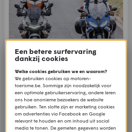
Een betere surfervaring
Het is onmogelijk om met de Stryker te rijden zonder
dankzij cookies
oordoppen, en dat is op zich nog niet zo’n
probleem. Ik gebruik eenvoudige plastic Alpine
Welke cookies gebruiken we en waarom?
dopjes met een filter, en dan wordt de rijwind
We gebruiken cookies op motoren-
gedeeltelijk gedempt, maar kan je met het volume
toerisme.be. Sommige zijn noodzakelijk voor
iets hoger toch nog prima naar de audio luisteren.
een optimale gebruikerservaring, andere leren
ons hoe anonieme bezoekers de website
gebruiken. Ten slotte zijn er marketing cookies
om advertenties via Facebook en Google
relevant te houden en om inhoud uit social
media te tonen. De gemeten gegevens worden