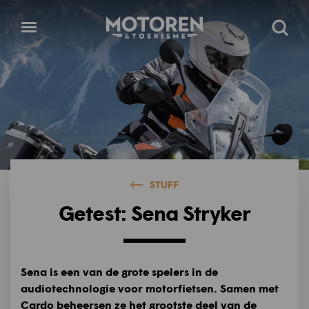
Homepage
Open
Zoeke
menu
STUFF
Getest: Sena Stryker
Sena is een van de grote spelers in de
audiotechnologie voor motorfietsen. Samen met
Cardo beheersen ze het grootste deel van de