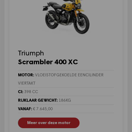
Triumph
Scrambler 400 XC
MOTOR:
VLOEISTOFGEKOELDE EENCILINDER
VIERTAKT
CI:
398 CC
RIJKLAAR GEWICHT:
186KG
VANAF:
€ 7.645,00
Meer over deze motor