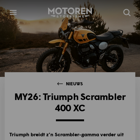
Homepage
Open
Zoeke
menu
NIEUWS
MY26: Triumph Scrambler
400 XC
Triumph breidt z’n Scrambler-gamma verder uit