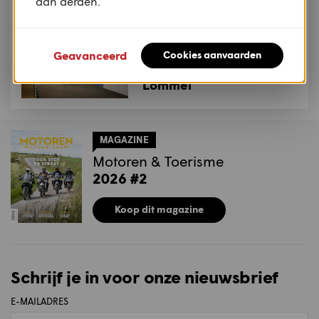
aan derden.
NIEUWS
Christian Burnham
ontwerpt unieke
Geavanceerd
Cookies aanvaarden
trofeeën voor MXGP
Lommel
MAGAZINE
Motoren & Toerisme
2026 #2
Koop dit magazine
Schrijf je in voor onze nieuwsbrief
E-MAILADRES