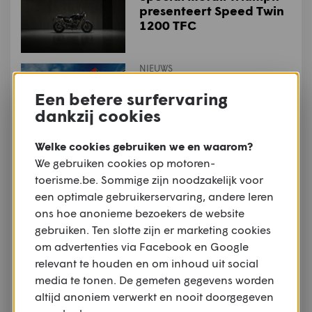
presenteert Speed Twin
1200 TFC
NIEUWS
Industrienieuws: Ducati
Een betere surfervaring
investeert 121 miljoen
dankzij cookies
euro in onderzoek en
ontwikkeling
Welke cookies gebruiken we en waarom?
NIEUWS
We gebruiken cookies op motoren-
Dealernieuws: Joramo
toerisme.be. Sommige zijn noodzakelijk voor
wordt officieel KTM-
een optimale gebruikerservaring, andere leren
dealer
ons hoe anonieme bezoekers de website
gebruiken. Ten slotte zijn er marketing cookies
om advertenties via Facebook en Google
NIEUWS
Moto Guzzi opent
relevant te houden en om inhoud uit social
vernieuwd museum
media te tonen. De gemeten gegevens worden
tijdens Moto Guzzi World
altijd anoniem verwerkt en nooit doorgegeven
Days 2026