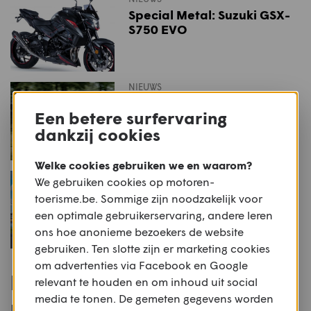
Special Metal: Suzuki GSX-
S750 EVO
NIEUWS
Rij-indruk: Voge 650DSX
Een betere surfervaring
dankzij cookies
Welke cookies gebruiken we en waarom?
NIEUWS
We gebruiken cookies op motoren-
Rij-indruk: Voge 500AC &
toerisme.be. Sommige zijn noodzakelijk voor
Voge 500DSX
een optimale gebruikerservaring, andere leren
ons hoe anonieme bezoekers de website
gebruiken. Ten slotte zijn er marketing cookies
om advertenties via Facebook en Google
Populaire routes voor deze
relevant te houden en om inhoud uit social
media te tonen. De gemeten gegevens worden
motor