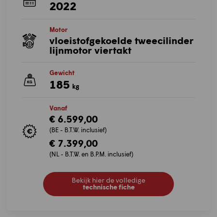
2022
Motor
vloeistofgekoelde tweecilinder
lijnmotor viertakt
Gewicht
185
kg
Vanaf
€ 6.599,00
(BE - B.T.W. inclusief)
€ 7.399,00
(NL - B.T.W. en B.P.M. inclusief)
Bekijk hier de volledige
technische fiche