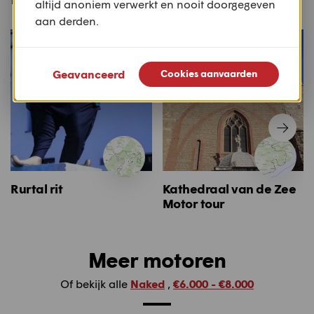
altijd anoniem verwerkt en nooit doorgegeven
aan derden.
Geavanceerd
Cookies aanvaarden
Rurtal rit
Kathedraal van de Zee
Motor tour
Meer motoren
Of bekijk alle
Naked
,
€6.000 - €8.000