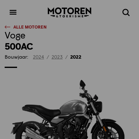
Homepage
Open
Zoeke
menu
ALLE MOTOREN
Voge
500AC
Bouwjaar:
2024
/
2023
/
2022