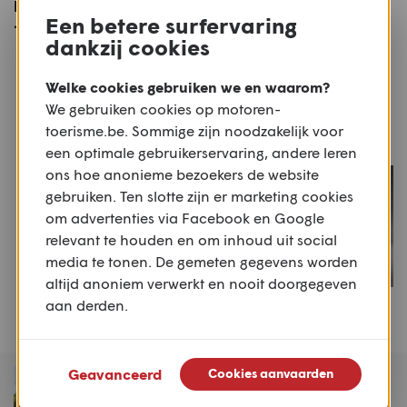
Hoeilaart - Hoegaarden
Antwerpen - De niet zo
Een betere surfervaring
- Leuven (108km)
stille Kempen
dankzij cookies
Meer motoren
Welke cookies gebruiken we en waarom?
We gebruiken cookies op motoren-
Of bekijk alle
€0 - €6.000
toerisme.be. Sommige zijn noodzakelijk voor
een optimale gebruikerservaring, andere leren
ons hoe anonieme bezoekers de website
gebruiken. Ten slotte zijn er marketing cookies
om advertenties via Facebook en Google
relevant te houden en om inhoud uit social
media te tonen. De gemeten gegevens worden
altijd anoniem verwerkt en nooit doorgegeven
aan derden.
Honda
Honda
CB125R 2026
CB125F 2026
Geavanceerd
Cookies aanvaarden
MAGAZINE
Motoren & Toerisme