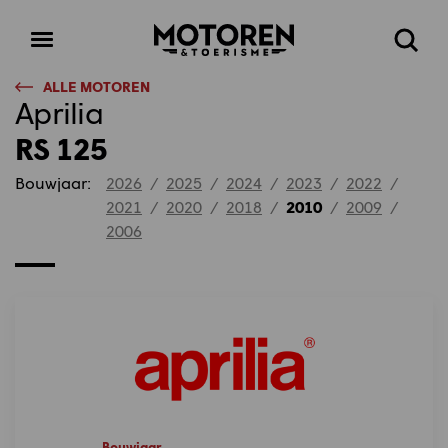
Homepage
Open
Zoeke
menu
ALLE MOTOREN
Aprilia
RS 125
Bouwjaar:
2026
/
2025
/
2024
/
2023
/
2022
/
2021
/
2020
/
2018
/
2010
/
2009
/
2006
Bouwjaar