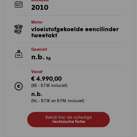
2010
Motor
vloeistofgekoelde eencilinder
tweetakt
Gewicht
n.b.
kg
Vanaf
€ 4.990,00
(BE - B.T.W. inclusief)
n.b.
(NL - B.T.W. en B.P.M. inclusief)
Bekijk hier de volledige
technische fiche