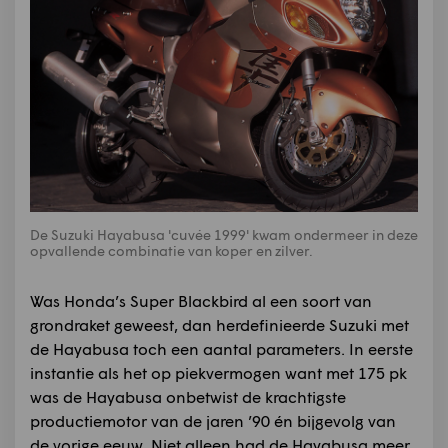
De Suzuki Hayabusa 'cuvée 1999' kwam ondermeer in deze
opvallende combinatie van koper en zilver.
Was Honda’s Super Blackbird al een soort van
grondraket geweest, dan herdefinieerde Suzuki met
de Hayabusa toch een aantal parameters. In eerste
instantie als het op piekvermogen want met 175 pk
was de Hayabusa onbetwist de krachtigste
productiemotor van de jaren ’90 én bijgevolg van
de vorige eeuw. Niet alleen had de Hayabusa meer