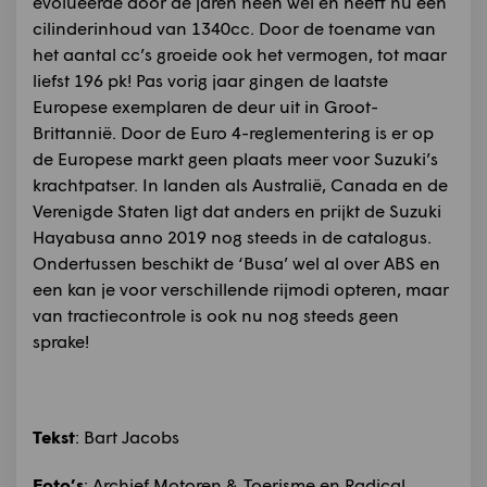
evolueerde door de jaren heen wel en heeft nu een
cilinderinhoud van 1340cc. Door de toename van
het aantal cc’s groeide ook het vermogen, tot maar
liefst 196 pk! Pas vorig jaar gingen de laatste
Europese exemplaren de deur uit in Groot-
Brittannië. Door de Euro 4-reglementering is er op
de Europese markt geen plaats meer voor Suzuki’s
krachtpatser. In landen als Australië, Canada en de
Verenigde Staten ligt dat anders en prijkt de Suzuki
Hayabusa anno 2019 nog steeds in de catalogus.
Ondertussen beschikt de ‘Busa’ wel al over ABS en
een kan je voor verschillende rijmodi opteren, maar
van tractiecontrole is ook nu nog steeds geen
sprake!
Tekst
: Bart Jacobs
Foto
’s
: Archief Motoren & Toerisme en Radical