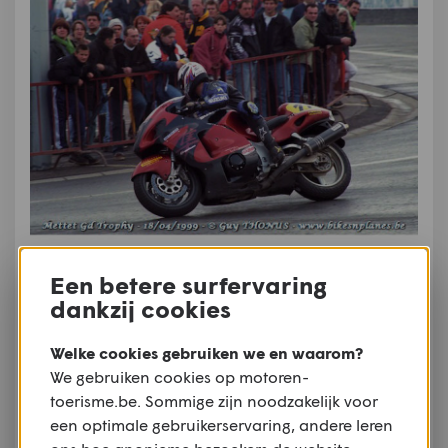
De Suzuki Hayabusa debuteerde op 18 april 1999 in de
Een betere surfervaring
Freebike-klasse van het BK Snelheid in de handen van Marc
dankzij cookies
Fissette. Het zou bij een eenmalig optreden blijven.
Welke cookies gebruiken we en waarom?
In de race eindigde Fissette uiteindelijk als 9e, op
We gebruiken cookies op motoren-
1min09 van winnaar Louis Wuyts en diens Honda
toerisme.be. Sommige zijn noodzakelijk voor
Fireblade. De standaardbanden waren bij driftig
een optimale gebruikerservaring, andere leren
uitaccelereren duidelijk niet opgewassen tegen het