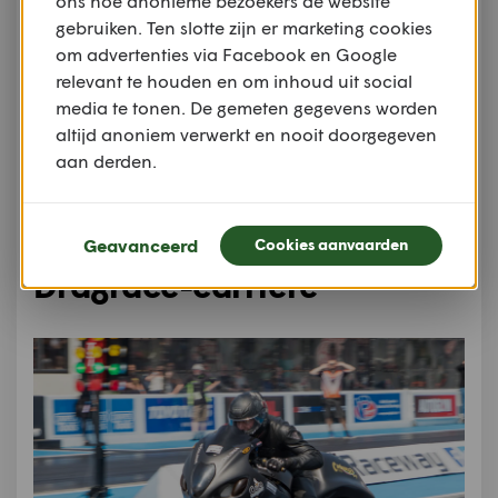
ons hoe anonieme bezoekers de website
vermogen van de Hayabusa en dus finishte Fissette
gebruiken. Ten slotte zijn er marketing cookies
met aan gort gereden banden. De Hayabusa had
om advertenties via Facebook en Google
weliswaar indruk gemaakt, maar toch zou Fissette
relevant te houden en om inhoud uit social
niet meer met de dikke Suzuki aan de start komen.
media te tonen. De gemeten gegevens worden
Ook in andere landen was de Hayabusa een erg
altijd anoniem verwerkt en nooit doorgegeven
zeldzame verschijning op het racecircuit. Logisch
aan derden.
want het chassis, met een lange wielbasis, van de
Suzuki was meer op rechtuit-stabiliteit aan hoge
snelheden gericht, dan op superscherp sturen.
Geavanceerd
Cookies aanvaarden
Dragrace-carrière