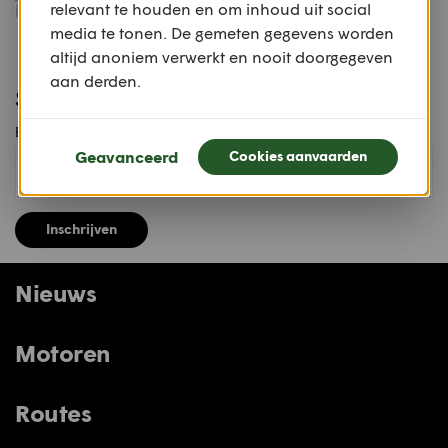
Koop dit magazine
relevant te houden en om inhoud uit social
media te tonen. De gemeten gegevens worden
altijd anoniem verwerkt en nooit doorgegeven
aan derden.
Schrijf je in voor onze nieuwsbrief
E-MAILADRES
Geavanceerd
Cookies aanvaarden
Inschrijven
Nieuws
Motoren
Routes