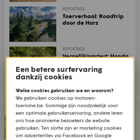
REPORTAGE
Toerverhaal: Roadtrip
door de Harz
REPORTAGE
Vergelijkingstest: Honda
Africa Twin Adventure
Een betere surfervaring
Sports vs. Ducati
dankzij cookies
Multistrada V2 S vs.
Triumph Tiger 900 GT
Pro
Welke cookies gebruiken we en waarom?
We gebruiken cookies op motoren-
toerisme.be. Sommige zijn noodzakelijk voor
MAGAZINE
een optimale gebruikerservaring, andere leren
Motoren & Toerisme
ons hoe anonieme bezoekers de website
2026 #2
gebruiken. Ten slotte zijn er marketing cookies
om advertenties via Facebook en Google