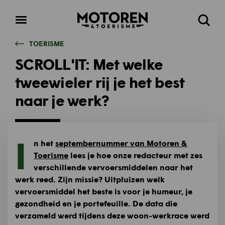
Homepage
Open
Zoeke
menu
TOERISME
SCROLL'IT: Met welke
tweewieler rij je het best
naar je werk?
I
n het
septembernummer van Motoren &
Toerisme
lees je hoe onze redacteur met zes
verschillende vervoersmiddelen naar het
werk reed. Zijn missie? Uitpluizen welk
vervoersmiddel het beste is voor je humeur, je
gezondheid en je portefeuille. De data die
verzameld werd tijdens deze woon-werkrace werd