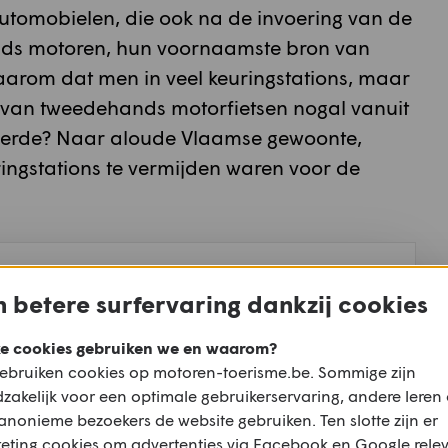
automobielen, die ook na de invoering van de
nds motoren, hun voornaamste bron van
daarom dat men in veel keuringstations, maar
ng van tweedehands motorfietsen nogal vanuit
derde? Naar aloude Vlaamse gewoonte,
ringstations te vermijden waren voor de
Techniek: De onzin en zin van
 betere surfervaring dankzij cookies
een technische keuring voor
e cookies gebruiken we en waarom?
motorfietsen
ebruiken cookies op motoren-toerisme.be. Sommige zijn
zakelijk voor een optimale gebruikerservaring, andere leren
Lees hier meer
anonieme bezoekers de website gebruiken. Ten slotte zijn er
eting cookies om advertenties via Facebook en Google rele