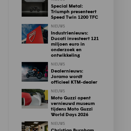
Special Metal:
Triumph presenteert
Speed Twin 1200 TFC
NIEUWS
Industrienieuws:
Ducati investeert 121
miljoen euro in
onderzoek en
ontwikkeling
NIEUWS
Dealernieuws:
Joramo wordt
officieel KTM-dealer
NIEUWS
Moto Guzzi opent
vernieuwd museum
tijdens Moto Guzzi
World Days 2026
NIEUWS
Christian Burnham