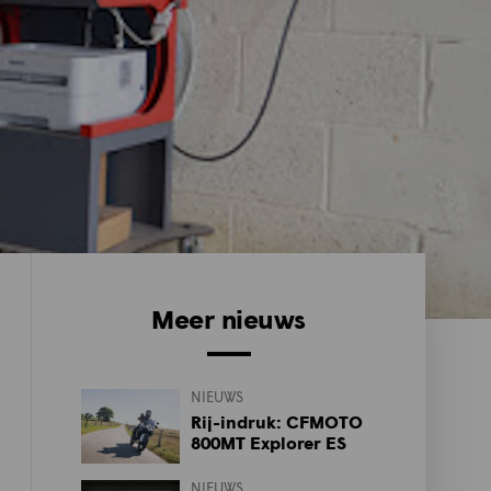
Meer nieuws
NIEUWS
Rij-indruk: CFMOTO
800MT Explorer ES
NIEUWS