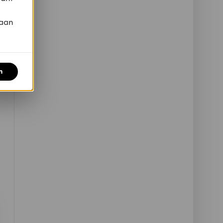
 aan
n