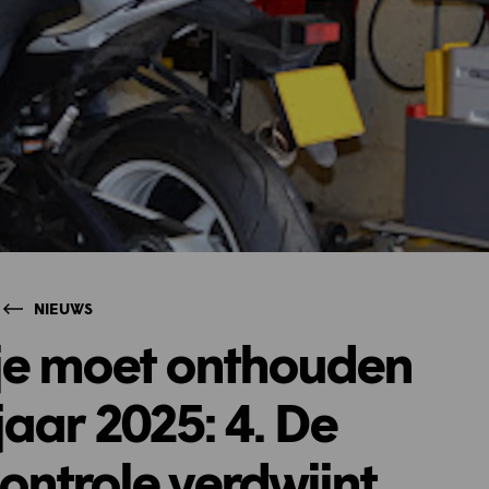
NIEUWS
e je moet onthouden
aar 2025: 4. De
ontrole verdwijnt