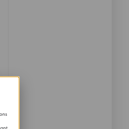
 ons
vant