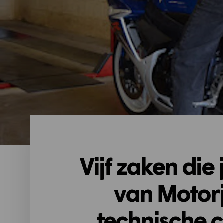
Vijf zaken di
van Motorj
technische c