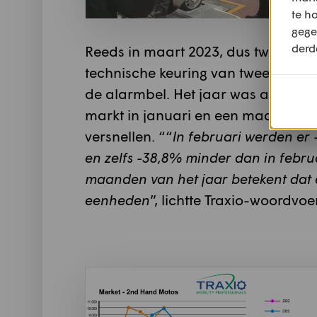
te h
gege
derd
Reeds in maart 2023, dus twee maa
technische keuring van tweedehands
de alarmbel. Het jaar was al niet
markt in januari en een maand late
versnellen. ““
In februari werden er
en zelfs -38,8% minder dan in febr
maanden van het jaar betekent dat e
eenheden
”, lichtte Traxio-woordvoe