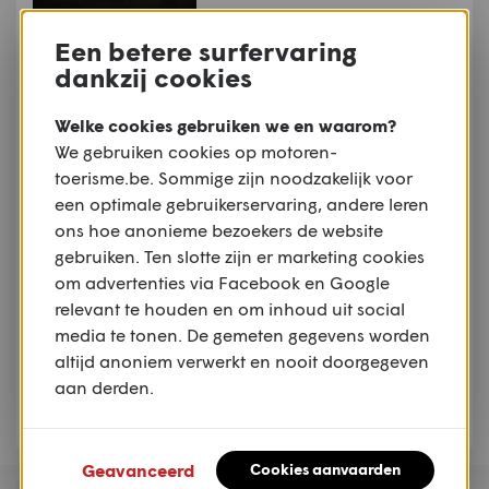
NIEUWS
Een betere surfervaring
Industrienieuws: Ducati
dankzij cookies
investeert 121 miljoen
euro in onderzoek en
Welke cookies gebruiken we en waarom?
ontwikkeling
We gebruiken cookies op motoren-
toerisme.be. Sommige zijn noodzakelijk voor
NIEUWS
Dealernieuws: Joramo
een optimale gebruikerservaring, andere leren
wordt officieel KTM-
ons hoe anonieme bezoekers de website
dealer
gebruiken. Ten slotte zijn er marketing cookies
om advertenties via Facebook en Google
relevant te houden en om inhoud uit social
NIEUWS
media te tonen. De gemeten gegevens worden
Moto Guzzi opent
altijd anoniem verwerkt en nooit doorgegeven
vernieuwd museum
tijdens Moto Guzzi World
aan derden.
Days 2026
Geavanceerd
Cookies aanvaarden