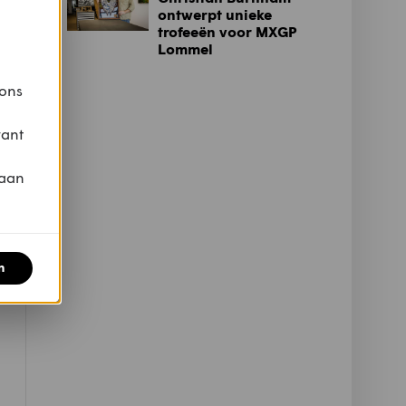
ontwerpt unieke
trofeeën voor MXGP
Lommel
 ons
vant
 aan
n