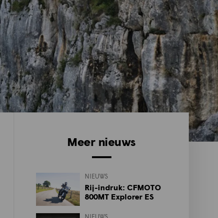
Meer nieuws
NIEUWS
Rij-indruk: CFMOTO
800MT Explorer ES
NIEUWS