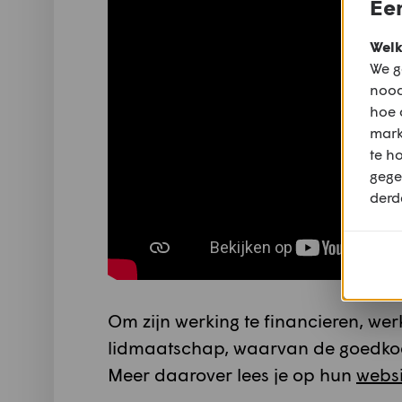
Een
Welk
We g
nood
hoe 
mark
te h
gege
derd
Om zijn werking te financieren, wer
lidmaatschap, waarvan de goedkoops
Meer daarover lees je op hun
websi