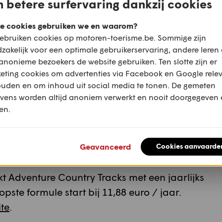
 betere surfervaring dankzij cookies
e cookies gebruiken we en waarom?
ebruiken cookies op motoren-toerisme.be. Sommige zijn
zakelijk voor een optimale gebruikerservaring, andere leren
anonieme bezoekers de website gebruiken. Ten slotte zijn er
eting cookies om advertenties via Facebook en Google rele
ouden en om inhoud uit social media te tonen. De gemeten
vens worden altijd anoniem verwerkt en nooit doorgegeven
en.
Geavanceerd
Cookies aanvaarde
kt Adventure Country Tracks met een jaarlijks
te formule start bij 11,88 euro / jaar.
te
.