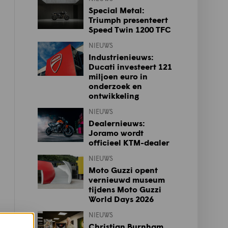
Special Metal:
Triumph presenteert
Speed Twin 1200 TFC
NIEUWS
Industrienieuws:
Ducati investeert 121
miljoen euro in
onderzoek en
ontwikkeling
NIEUWS
Dealernieuws:
Joramo wordt
officieel KTM-dealer
NIEUWS
Moto Guzzi opent
vernieuwd museum
tijdens Moto Guzzi
World Days 2026
NIEUWS
Christian Burnham